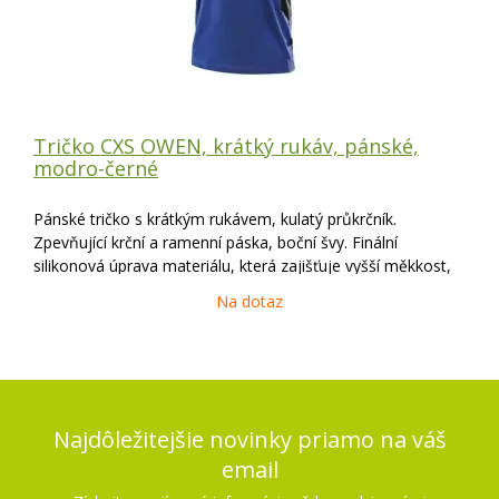
Tričko CXS OWEN, krátký rukáv, pánské,
modro-černé
Pánské tričko s krátkým rukávem, kulatý průkrčník.
Zpevňující krční a ramenní páska, boční švy. Finální
silikonová úprava materiálu, která zajišťuje vyšší měkkost,
rozměrovou stálost a omezuje žmolkovatění. Použití v
Na dotaz
práci i pro volný čas. Vhodné pro
Najdôležitejšie novinky priamo na váš
email