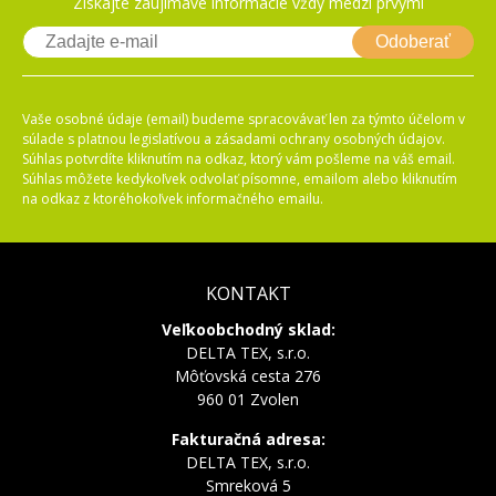
Získajte zaujímavé informácie vždy medzi prvými
Odoberať
Vaše osobné údaje (email) budeme spracovávať len za týmto účelom v
súlade s platnou legislatívou a zásadami ochrany osobných údajov.
Súhlas potvrdíte kliknutím na odkaz, ktorý vám pošleme na váš email.
Súhlas môžete kedykoľvek odvolať písomne, emailom alebo kliknutím
na odkaz z ktoréhokoľvek informačného emailu.
KONTAKT
Veľkoobchodný sklad:
DELTA TEX, s.r.o.
Môťovská cesta 276
960 01 Zvolen
Fakturačná adresa:
DELTA TEX, s.r.o.
Smreková 5