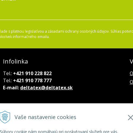
ade s platnou legislatívou a zásadami ochrany osobných údajov. Súhlas potvrd
okoľvek informačného emailu.
Infolinka
V
Tel.:
+421 910 228 822
O
Tel.:
+421 910 778 777
O
E-mail:
deltatex@deltatex.sk
Vaše nastavenie cookies
Súbory cookie nám pomáhajú pri poskytovaní služieb pre vás.