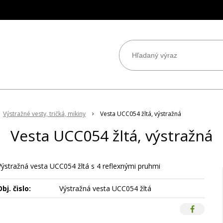
Výstražné vesty, tričká, mikiny
Vesta UCC054 žltá, výstražná
Vesta UCC054 žltá, výstražná
Výstražná vesta UCC054 žltá s 4 reflexnými pruhmi
bj. čislo:
Výstražná vesta UCC054 žltá