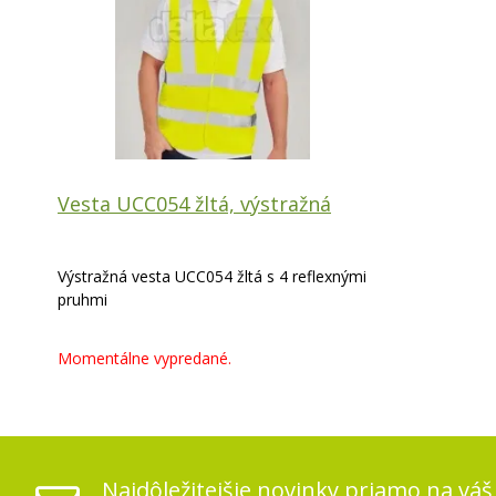
Vesta UCC054 žltá, výstražná
Výstražná vesta UCC054 žltá s 4 reflexnými
pruhmi
Momentálne vypredané.
Najdôležitejšie novinky priamo na váš