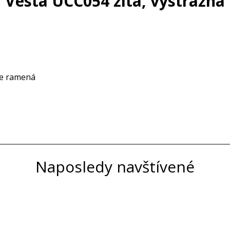
Vesta UCC054 žltá, výstražná
be ramená
Naposledy navštívené