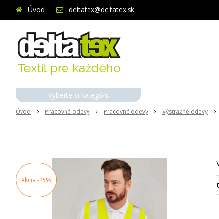
Úvod
deltatex@deltatex.sk
Vyberte si kategóriu
Úvod
Pracovné odevy
Pracovné odevy
Výstražné odevy
Akcia
-45%
O