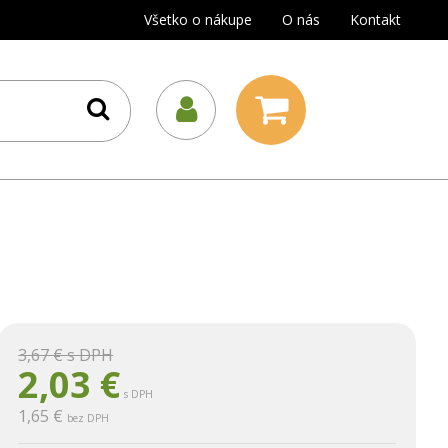
Všetko o nákupe
O nás
Kontakt
3,67 €
s DPH
2,03
€
s DPH
1,65 €
bez DPH