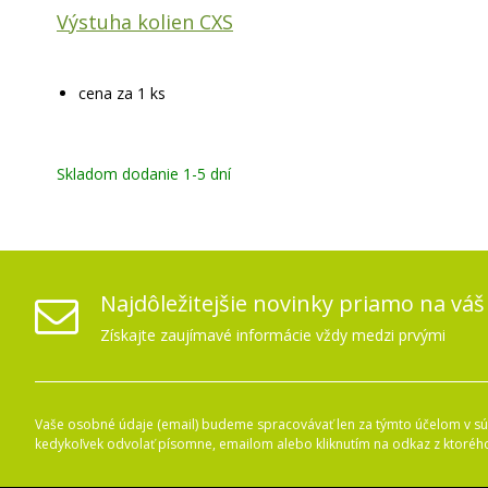
Výstuha kolien CXS
cena za 1 ks
Skladom dodanie 1-5 dní
Najdôležitejšie novinky priamo na váš
Získajte zaujímavé informácie vždy medzi prvými
Vaše osobné údaje (email) budeme spracovávať len za týmto účelom v súl
kedykoľvek odvolať písomne, emailom alebo kliknutím na odkaz z ktoréh