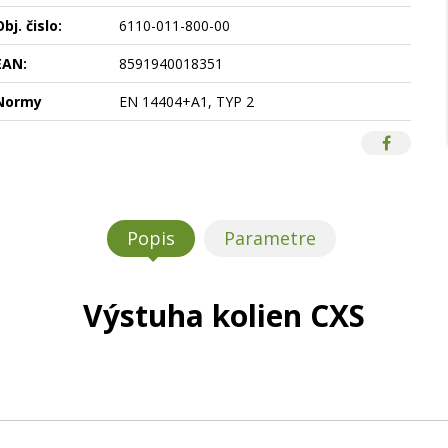
bj. čislo:
6110-011-800-00
EAN:
8591940018351
Normy
EN 14404+A1, TYP 2
Popis
Parametre
Výstuha kolien CXS