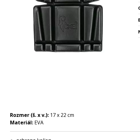
O
Rozmer (š. x v.):
17 x 22 cm
Materiál:
EVA