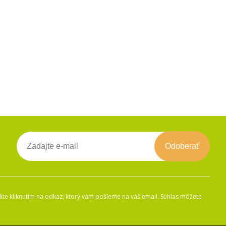
Odoberať
íte kliknutím na odkaz, ktorý vám pošleme na váš email. Súhlas môžete