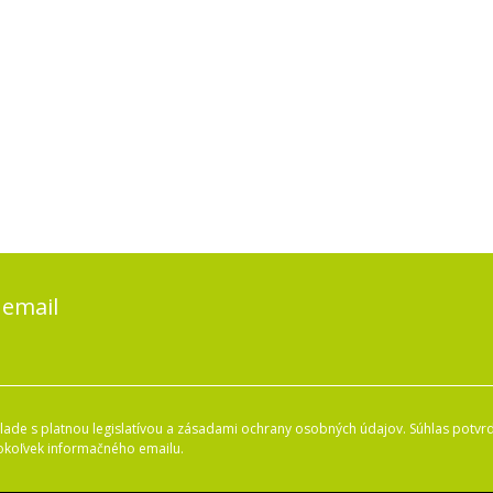
 email
ade s platnou legislatívou a zásadami ochrany osobných údajov. Súhlas potvrd
okoľvek informačného emailu.