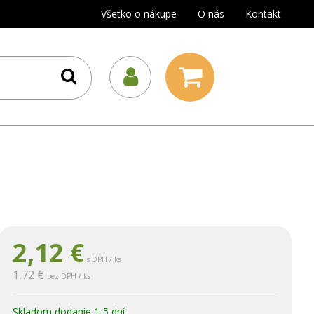
Všetko o nákupe
O nás
Kontakt
2,12
€
s DPH / ks
1,72 €
bez DPH / ks
Skladom dodanie 1-5 dní