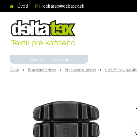
Úvod
deltatex@deltatex.sk
Vyberte si kategóriu
Úvod
Pracovné odevy
Pracovné doplnky
Hrebíčenky, karabí