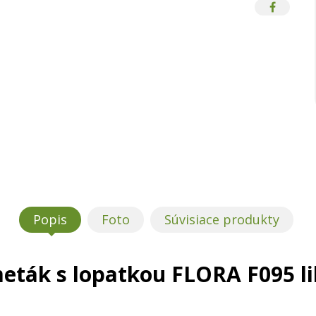
Popis
Foto
Súvisiace produkty
eták s lopatkou FLORA F095 li