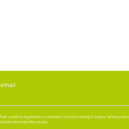
 email
ade s platnou legislatívou a zásadami ochrany osobných údajov. Súhlas potvrd
okoľvek informačného emailu.