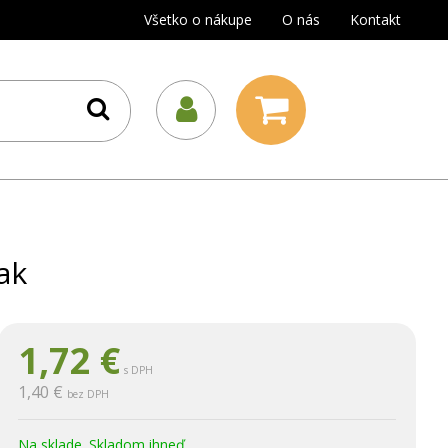
Všetko o nákupe
O nás
Kontakt
ak
1,72
€
s DPH
1,40 €
bez DPH
Na sklade. Skladom ihneď.