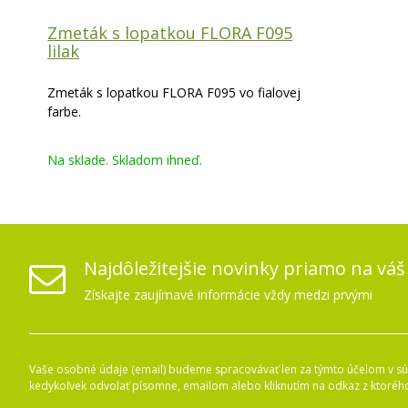
Zmeták s lopatkou FLORA F095
lilak
Zmeták s lopatkou FLORA F095 vo fialovej
farbe.
Na sklade. Skladom ihneď.
Najdôležitejšie novinky priamo na váš
Získajte zaujímavé informácie vždy medzi prvými
Vaše osobné údaje (email) budeme spracovávať len za týmto účelom v súl
kedykoľvek odvolať písomne, emailom alebo kliknutím na odkaz z ktoréh