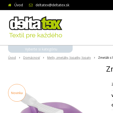
Úvod
deltatex@deltatex.sk
Vyberte si kategóriu
Úvod
Domácnosť
Metly, zmetáky, lopatky, lopaty
Zmeták s 
Z
Novinka
O