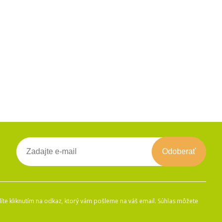
Odoberať
íte kliknutím na odkaz, ktorý vám pošleme na váš email. Súhlas môžete