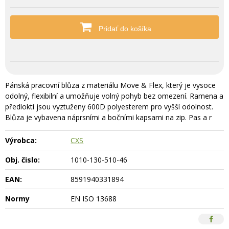
Pridať do košíka
Pánská pracovní blůza z materiálu Move & Flex, který je vysoce
odolný, flexibilní a umožňuje volný pohyb bez omezení. Ramena a
předloktí jsou vyztuženy 600D polyesterem pro vyšší odolnost.
Blůza je vybavena náprsními a bočními kapsami na zip. Pas a r
Výrobca:
CXS
Obj. čislo:
1010-130-510-46
EAN:
8591940331894
Normy
EN ISO 13688