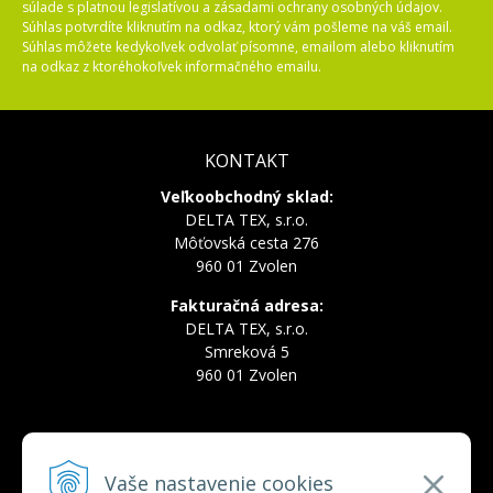
súlade s platnou legislatívou a zásadami ochrany osobných údajov.
Súhlas potvrdíte kliknutím na odkaz, ktorý vám pošleme na váš email.
Súhlas môžete kedykoľvek odvolať písomne, emailom alebo kliknutím
na odkaz z ktoréhokoľvek informačného emailu.
KONTAKT
Veľkoobchodný sklad:
DELTA TEX, s.r.o.
Môťovská cesta 276
960 01 Zvolen
Fakturačná adresa:
DELTA TEX, s.r.o.
Smreková 5
960 01 Zvolen
INFOLINKA
Vaše nastavenie cookies
Tel.:
+421 910 228 822