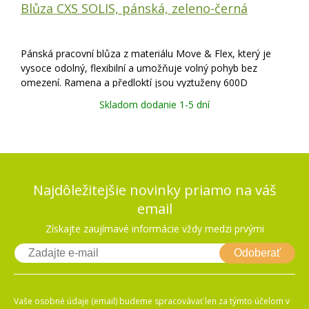
Blůza CXS SOLIS, pánská, zeleno-černá
Pánská pracovní blůza z materiálu Move & Flex, který je
vysoce odolný, flexibilní a umožňuje volný pohyb bez
omezení. Ramena a předloktí jsou vyztuženy 600D
polyesterem pro vyšší odolnost. Blůza je vybavena
Skladom dodanie 1-5 dní
náprsními a bočními kapsami na zip. Pas a r
Najdôležitejšie novinky priamo na váš
email
Získajte zaujímavé informácie vždy medzi prvými
Odoberať
Vaše osobné údaje (email) budeme spracovávať len za týmto účelom v