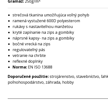
Gramáž:
250g/m
strečová tkanina umožňujúca voľný pohyb
ramená vystužené 600D polyesterom
rukávy s nastaviteľnou manžetou
kryté zapínanie na zips a gombíky
náprsné kapsy- na zips a gombíky
bočné vrecká na zips
regulovateľný pás
vetranie na chrbte
reflexné doplnky
Norma:
EN ISO 13688
Doporučené použitie:
strojárenstvo, stavebníctvo, ľah
poľnohospodárstvo, záhrada, hobby