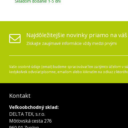
Skladom dodanie 1-5 dní
Najdôležitejšie novinky priamo na váš
Získajte zaujímavé informácie vždy medzi prvými
Vaše osobné údaje (email) budeme spracovávať len za týmto účelom v súl
kedykoľvek odvolať písomne, emailom alebo kliknutím na odkaz z ktoréh
Kontakt
Veľkoobchodný sklad:
DELTA TEX, s.r.o.
Môťovská cesta 276
960 01 Zvolen