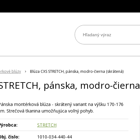
rkové blúzy
Blúza CXS STRETCH, pánska, modro-čierna (skrátená)
STRETCH, pánska, modro-čierna
Pánska montérková blúza - skrátený variant na výšku 170-176
cm. Strečová tkanina umožňujúca voľný pohyb.
Výrobca:
STRETCH
bj. čislo:
1010-034-440-44