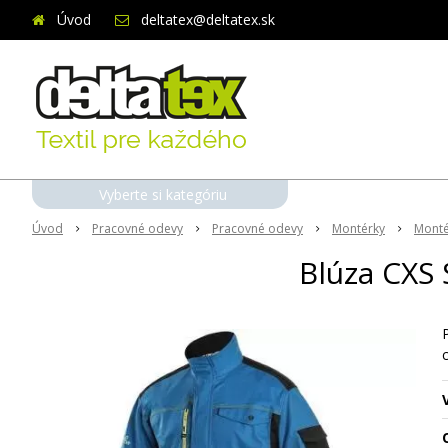
Úvod
deltatex@deltatex.sk
Vyberte si kategóriu
Úvod
Pracovné odevy
Pracovné odevy
Montérky
Monté
Blúza CXS 
O