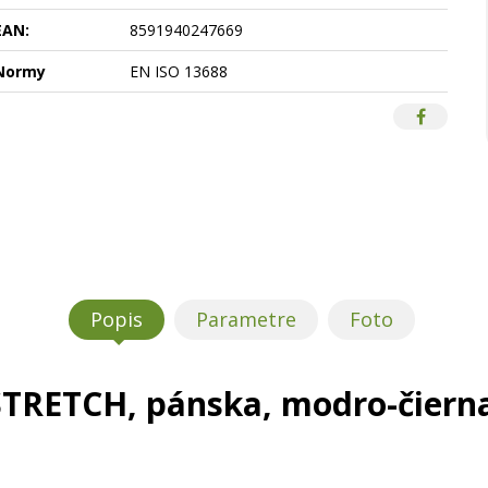
EAN:
8591940247669
Normy
EN ISO 13688
Popis
Parametre
Foto
STRETCH, pánska, modro-čierna