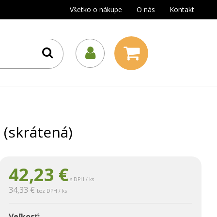
Všetko o nákupe
O nás
Kontakt
 (skrátená)
42,23
€
s DPH / ks
34,33 €
bez DPH / ks
Veľkosť: