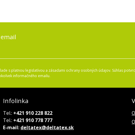
 email
ade s platnou legislatívou a zásadami ochrany osobných údajov. Súhlas potvrd
okoľvek informačného emailu.
Infolinka
V
Tel.:
+421 910 228 822
O
Tel.:
+421 910 778 777
O
E-mail:
deltatex@deltatex.sk