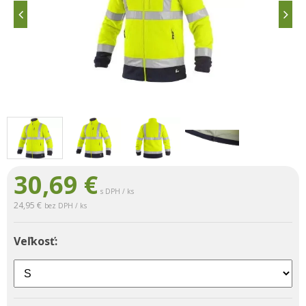
30,69
€
s DPH / ks
24,95 €
bez DPH / ks
Veľkosť: