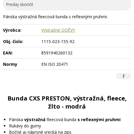
Predaj skončil
Pánska výstražná fleecová bunda s reflexnými pruhmi.
Výrobca:
Výstražné ODĚVY
Obj. čislo:
1115-023-155-92
EAN:
8591940260132
Normy
EN ISO 20471
Bunda CXS PRESTON, výstražná, fleece,
žlto - modrá
Pánska
výstražná
fleecová bunda
s reflexnými pruhmi
Rukávy do gumy
Bočné aj náprsné vrecká na zips