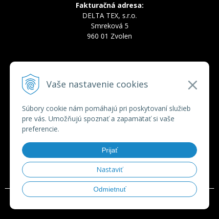
Fakturačná adresa:
DELTA TEX, s.r.o.
Smreková 5
960 01 Zvolen
INFOLINKA
Vaše nastavenie cookies
Tel.:
+421 910 228 822
Tel.:
+421 910 778 777
E-mail:
deltatex@deltatex.sk
Súbory cookie nám pomáhajú pri poskytovaní služieb
pre vás. Umožňujú spoznať a zapamätať si vaše
preferencie.
VŠETKO O NÁKUPE
Prijať
Obchodné podmienky
Ochrana osobných údajov
Nastaviť
Odmietnuť
© 2026 deltatex.sk •
tvorba eshopu cez UNIobchod
,
webhosting
spoločnosti
WEBYGROUP