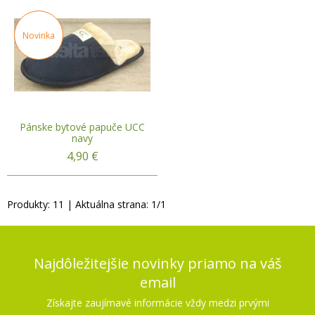
Novinka
Pánske bytové papuče UCC
navy
4,90
€
Produkty:
11
| Aktuálna strana:
1
/
1
Najdôležitejšie novinky priamo na váš
email
Získajte zaujímavé informácie vždy medzi prvými