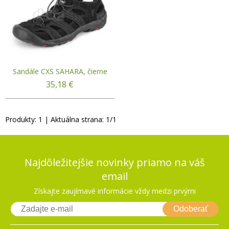
Sandále CXS SAHARA, čierne
35,18
€
Produkty:
1
| Aktuálna strana:
1
/
1
Najdôležitejšie novinky priamo na váš
email
Získajte zaujímavé informácie vždy medzi prvými
Odoberať