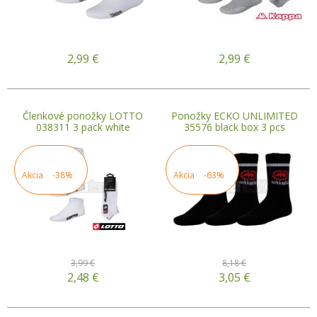
2,99
€
2,99
€
Členkové ponožky LOTTO
Ponožky ECKO UNLIMITED
038311 3 pack white
35576 black box 3 pcs
Akcia
-38%
Akcia
-63%
3,99 €
8,18 €
2,48
€
3,05
€