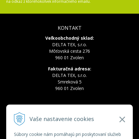
na odkaz z ktoréhokoľvek informačného emailu.
KONTAKT
Veľkoobchodný sklad:
DELTA TEX, s.r.o.
Môťovská cesta 276
960 01 Zvolen
Fakturačná adresa:
DELTA TEX, s.r.o.
Smreková 5
960 01 Zvolen
INFOLINKA
Vaše nastavenie cookies
Tel.:
+421 910 228 822
Tel.:
+421 910 778 777
E-mail:
deltatex@deltatex.sk
Súbory cookie nám pomáhajú pri poskytovaní služieb