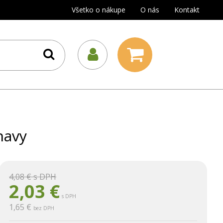
Všetko o nákupe
O nás
Kontakt
navy
4,08 €
s DPH
2,03
€
s DPH
1,65 €
bez DPH