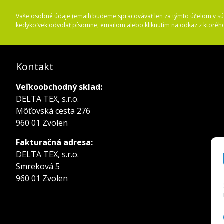
Vaše osobné údaje (email) budeme spracovávať len za týmto účelom v súl
kedykoľvek odvolať písomne, emailom alebo kliknutím na odkaz z ktoréh
Kontakt
Veľkoobchodný sklad:
DELTA TEX, s.r.o.
Môťovská cesta 276
960 01 Zvolen
Fakturačná adresa:
DELTA TEX, s.r.o.
Smreková 5
960 01 Zvolen