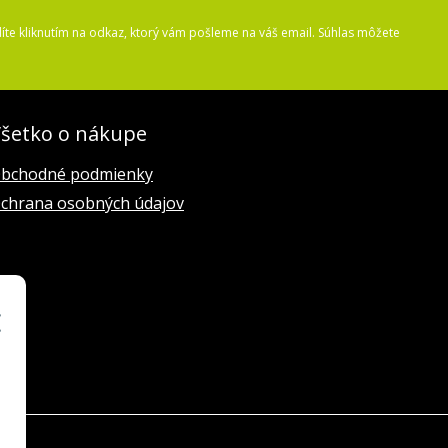
íte kliknutím na odkaz, ktorý vám pošleme na váš email. Súhlas môžete
šetko o nákupe
bchodné podmienky
chrana osobných údajov