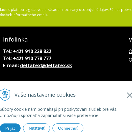
ade s platnou legislatívou a zásadami ochrany osobných údajov. Súhlas potvrd
okoľvek informačného emailu.
Infolinka
V
Tel.:
+421 910 228 822
O
Tel.:
+421 910 778 777
O
E-mail:
deltatex@deltatex.sk
Vaše nastavenie cookies
Súbory cookie nám pomáhajú pri poskytovaní služieb pre vás.
Umožňujú spoznať a zapamätať si vaše preferencie.
Nastaviť
Prijať
Odmietnuť