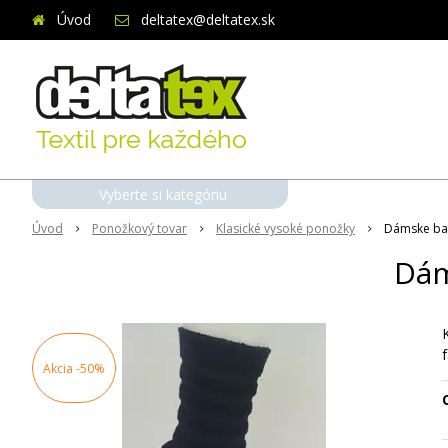
Úvod
deltatex@deltatex.sk
Vyberte si kategóriu
Úvod
Ponožkový tovar
Klasické vysoké ponožky
Dámske ba
Dám
f
Akcia
-50%
O