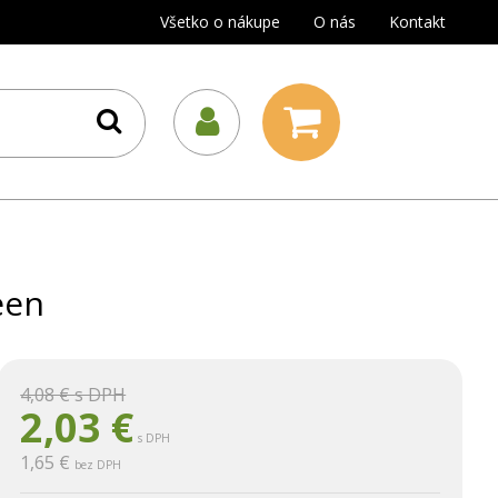
Všetko o nákupe
O nás
Kontakt
een
4,08 €
s DPH
2,03
€
s DPH
1,65 €
bez DPH