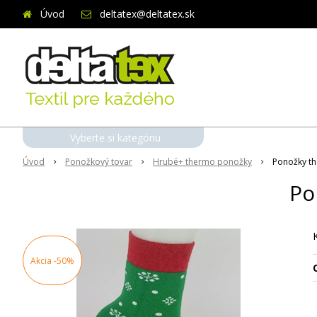
Úvod
deltatex@deltatex.sk
Vyberte si kategóriu
Úvod
Ponožkový tovar
Hrubé+ thermo ponožky
Ponožky t
Po
Akcia
-50%
O