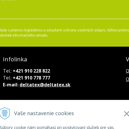
ade s platnou legislatívou a zásadami ochrany osobných údajov. Súhlas potvrd
okoľvek informačného emailu.
Infolinka
V
Tel.:
+421 910 228 822
O
Tel.:
+421 910 778 777
O
E-mail:
deltatex@deltatex.sk
Vaše nastavenie cookies
Súbory cookie nám pomáhajú pri poskytovaní služieb pre vás.