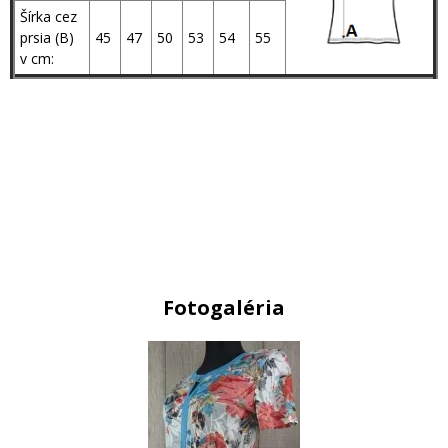
Šírka cez
prsia (B)
45
47
50
53
54
55
v cm:
Fotogaléria