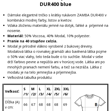
DUR400 blue
Dámske elegantné tričko s krátky rukávom ZAMBA DUR400 v
kombinácii modrej farby, listov a kvetov.
Vďaka zloženiu materiálu jemné na dotyk, ľahké a príjemné na
nosenie.
Materiál:
50% Viscosa, 40% Modal, 10% polyester.
Pranie na 40 stupňov celzia.
Modal je prírodné vlákno vyrobené z bukovej dreviny.
Modalová látka o rovnakej gramáži ako bavlnená látka pojme
o 50% viac vlahy, telo teda bude o to suchšie. Modal v sebe
drží farbivo pevne a nepúšťa ani v horúcej vode. Látka ani po
mnohých praniach nemení farbu, a tiež sa nezráža. Látka z
modalu je na telo jemnejšia a príjemnejšia.
Veľkostná tabuľka produktu:
S
M
L
XL
2XL
3XL
Veľkosť:
/1/
/2/
/3/
/4/
/5/
/6/
Dĺžka (A)
66
67
68
68
68
69
v cm: