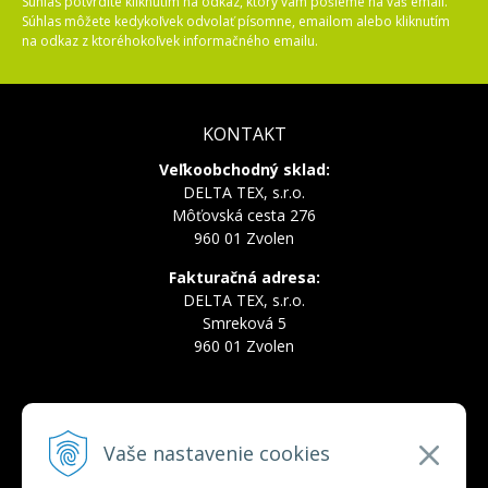
Súhlas potvrdíte kliknutím na odkaz, ktorý vám pošleme na váš email.
Súhlas môžete kedykoľvek odvolať písomne, emailom alebo kliknutím
na odkaz z ktoréhokoľvek informačného emailu.
KONTAKT
Veľkoobchodný sklad:
DELTA TEX, s.r.o.
Môťovská cesta 276
960 01 Zvolen
Fakturačná adresa:
DELTA TEX, s.r.o.
Smreková 5
960 01 Zvolen
INFOLINKA
Vaše nastavenie cookies
Tel.:
+421 910 228 822
Tel.:
+421 910 778 777