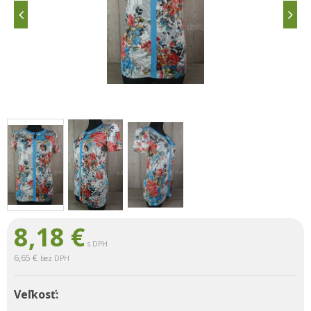
8,18
€
s DPH
6,65 €
bez DPH
Veľkosť: