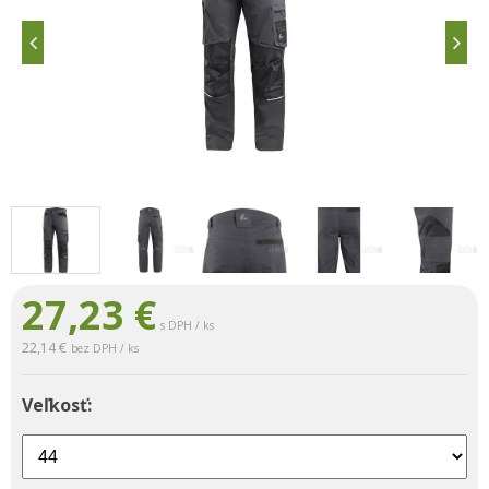
27,23
€
s DPH / ks
22,14 €
bez DPH / ks
Veľkosť: