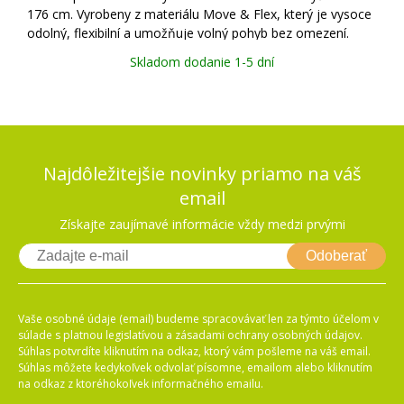
176 cm. Vyrobeny z materiálu Move & Flex, který je vysoce
odolný, flexibilní a umožňuje volný pohyb bez omezení.
Pružný pas je doplněn poutky na opasek. Sed kalhot je
Skladom dodanie 1-5 dní
zesílen pro vyšší odolnost
Najdôležitejšie novinky priamo na váš
email
Získajte zaujímavé informácie vždy medzi prvými
Odoberať
Vaše osobné údaje (email) budeme spracovávať len za týmto účelom v
súlade s platnou legislatívou a zásadami ochrany osobných údajov.
Súhlas potvrdíte kliknutím na odkaz, ktorý vám pošleme na váš email.
Súhlas môžete kedykoľvek odvolať písomne, emailom alebo kliknutím
na odkaz z ktoréhokoľvek informačného emailu.