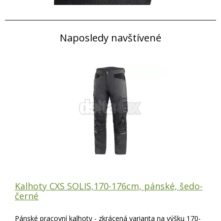
Naposledy navštívené
Kalhoty CXS SOLIS,170-176cm, pánské, šedo-
černé
Pánské pracovní kalhoty - zkrácená varianta na výšku 170-