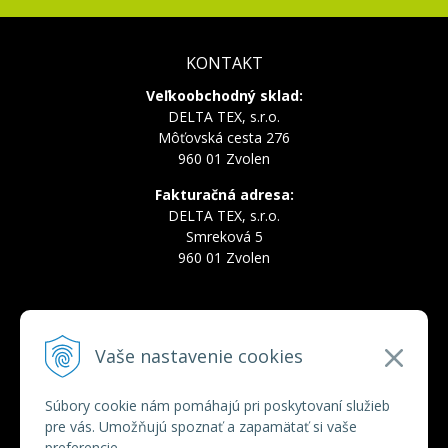
KONTAKT
Veľkoobchodný sklad:
DELTA TEX, s.r.o.
Môťovská cesta 276
960 01 Zvolen
Fakturačná adresa:
DELTA TEX, s.r.o.
Smreková 5
960 01 Zvolen
INFOLINKA
Vaše nastavenie cookies
Tel.:
+421 910 228 822
Tel.:
+421 910 778 777
E-mail:
deltatex@deltatex.sk
Súbory cookie nám pomáhajú pri poskytovaní služieb
pre vás. Umožňujú spoznať a zapamätať si vaše
preferencie.