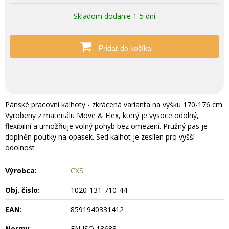
Skladom dodanie 1-5 dní
Pridať do košíka
Pánské pracovní kalhoty - zkrácená varianta na výšku 170-176 cm.
Vyrobeny z materiálu Move & Flex, který je vysoce odolný,
flexibilní a umožňuje volný pohyb bez omezení. Pružný pas je
doplněn poutky na opasek. Sed kalhot je zesílen pro vyšší
odolnost
Výrobca:
CXS
Obj. čislo:
1020-131-710-44
EAN:
8591940331412
Normy
EN ISO 13688