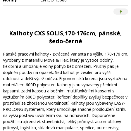
Kalhoty CXS SOLIS,170-176cm, pánské,
šedo-černé
Pánské pracovní kalhoty - zkrácená varianta na výšku 170-176 cm.
Vyrobeny z materiálu Move & Flex, který je vysoce odolný,
flexibilní a umožňuje volný pohyb bez omezení. Pružný pas je
doplněn poutky na opasek. Sed kalhot je zesílen pro vyšší
odolnost a delší výdrž oděvu. Ergonomická kolena jsou vyztužena
materiálem 600D polyester. Kalhoty jsou vybaveny předními
kapsami, zadní kapsou a bočními multifunkčními kapsami s
vyztužením 600D polyester. Reflexní doplňky zvyšují bezpečnost v
prostředí se zhoršenou viditelností. Kalhoty jsou vybaveny EASY-
PROLONG systémem, který umožňuje snadné prodloužení střihu
na vyšší postavu uvolněním švu na nohavicích. Doporučené
použití: strojírenství, stavebnictví, lehký průmysl, automobilový
průmysl, logistika, skladová manipulace, spedice, autoservisy,