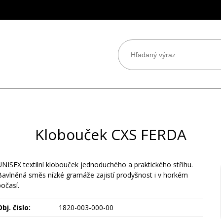
Klobouček CXS FERDA
UNISEX textilní klobouček jednoduchého a praktického střihu.
Bavlněná směs nízké gramáže zajistí prodyšnost i v horkém
počasí.
bj. čislo:
1820-003-000-00