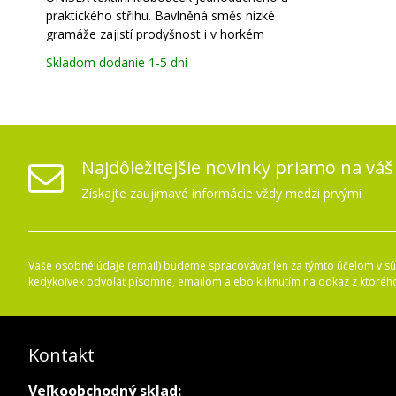
praktického střihu. Bavlněná směs nízké
gramáže zajistí prodyšnost i v horkém
počasí.
Skladom dodanie 1-5 dní
Najdôležitejšie novinky priamo na váš
Získajte zaujímavé informácie vždy medzi prvými
Vaše osobné údaje (email) budeme spracovávať len za týmto účelom v súl
kedykoľvek odvolať písomne, emailom alebo kliknutím na odkaz z ktoréh
Kontakt
Veľkoobchodný sklad: