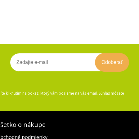
Odoberať
íte kliknutím na odkaz, ktorý vám pošleme na váš email. Súhlas môžete
šetko o nákupe
bchodné podmienky