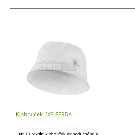
Klobouček CXS FERDA
UNISEX textilní klobouček jednoduchého a