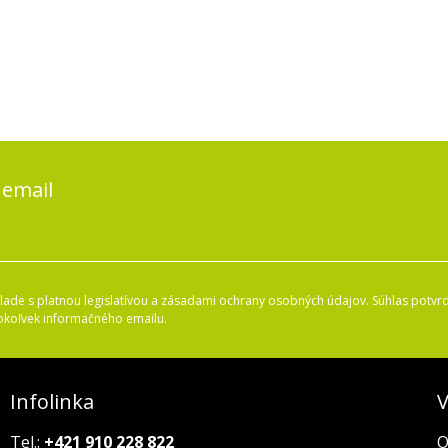
 email
ade s platnou legislatívou a zásadami ochrany osobných údajov. Súhlas potvrd
okoľvek informačného emailu.
Infolinka
V
Tel.:
+421 910 228 822
O