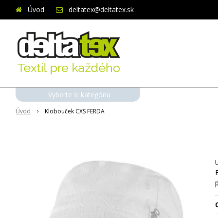
Úvod
deltatex@deltatex.sk
Vyberte si kategóriu
Úvod
Klobouček CXS FERDA
O