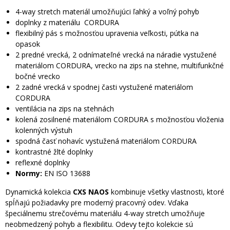
4-way stretch materiál umožňujúci ľahký a voľný pohyb
doplnky z materiálu CORDURA
flexibilný pás s možnosťou upravenia veľkosti, pútka na
opasok
2 predné vrecká, 2 odnímateľné vrecká na náradie vystužené
materiálom CORDURA, vrecko na zips na stehne, multifunkčné
bočné vrecko
2 zadné vrecká v spodnej časti vystužené materiálom
CORDURA
ventilácia na zips na stehnách
kolená zosilnené materiálom CORDURA s možnosťou vloženia
kolenných výstuh
spodná časť nohavíc vystužená materiálom CORDURA
kontrastné žlté doplnky
reflexné doplnky
Normy:
EN ISO 13688
Dynamická kolekcia
CXS NAOS
kombinuje všetky vlastnosti, ktoré
spĺňajú požiadavky pre moderný pracovný odev. Vďaka
špeciálnemu strečovému materiálu 4-way stretch umožňuje
neobmedzený pohyb a flexibilitu. Odevy tejto kolekcie sú