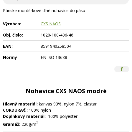
Pánske montérkové dlhé nohavice do pásu
Výrobca:
CXS NAOS
Obj. čislo:
1020-100-406-46
EAN:
8591940258504
Normy
EN ISO 13688
Nohavice CXS NAOS modré
Hlavný materiál:
kanvas 93%, nylon 7%, elastan
CORDURA®:
100% nylon
Doplnkový materiál:
100% polyester
2
Gramáž:
220g/m