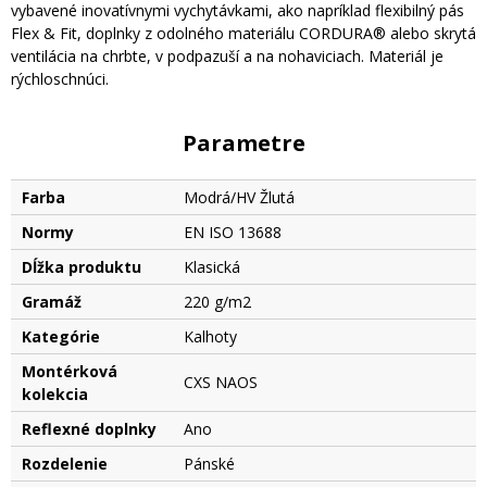
vybavené inovatívnymi vychytávkami, ako napríklad flexibilný pás
Flex & Fit, doplnky z odolného materiálu CORDURA® alebo skrytá
ventilácia na chrbte, v podpazuší a na nohaviciach. Materiál je
rýchloschnúci.
Parametre
Farba
Modrá/HV Žlutá
Normy
EN ISO 13688
Dĺžka produktu
Klasická
Gramáž
220 g/m2
Kategórie
Kalhoty
Montérková
CXS NAOS
kolekcia
Reflexné doplnky
Ano
Rozdelenie
Pánské