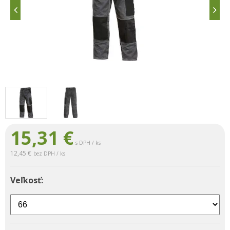
15,31
€
s DPH / ks
12,45 €
bez DPH / ks
Veľkosť: