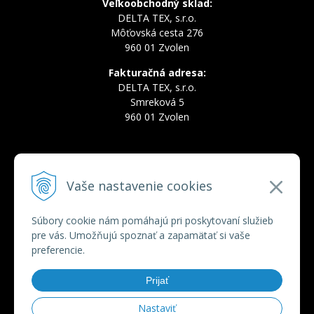
Veľkoobchodný sklad:
DELTA TEX, s.r.o.
Môťovská cesta 276
960 01 Zvolen
Fakturačná adresa:
DELTA TEX, s.r.o.
Smreková 5
960 01 Zvolen
INFOLINKA
Vaše nastavenie cookies
Tel.:
+421 910 228 822
Tel.:
+421 910 778 777
E-mail:
deltatex@deltatex.sk
Súbory cookie nám pomáhajú pri poskytovaní služieb
pre vás. Umožňujú spoznať a zapamätať si vaše
preferencie.
VŠETKO O NÁKUPE
Prijať
Obchodné podmienky
Ochrana osobných údajov
Nastaviť