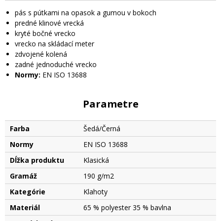
pás s pútkami na opasok a gumou v bokoch
predné klinové vrecká
kryté bočné vrecko
vrecko na skládací meter
zdvojené kolená
zadné jednoduché vrecko
Normy:
EN ISO 13688
Parametre
Farba
Šedá/Černá
Normy
EN ISO 13688
Dĺžka produktu
Klasická
Gramáž
190 g/m2
Kategórie
Klahoty
Materiál
65 % polyester 35 % bavlna