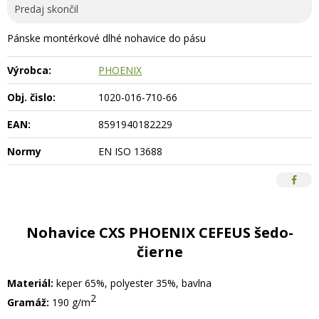
Predaj skončil
Pánske montérkové dlhé nohavice do pásu
Výrobca:
PHOENIX
Obj. čislo:
1020-016-710-66
EAN:
8591940182229
Normy
EN ISO 13688
Nohavice CXS PHOENIX CEFEUS šedo-
čierne
Materiál:
keper 65%, polyester 35%, bavlna
2
Gramáž:
190 g/m