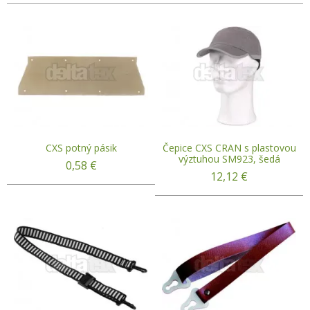
CXS potný pásik
Čepice CXS CRAN s plastovou
výztuhou SM923, šedá
0,58
€
12,12
€