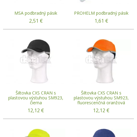
MSA podbradný pásik
PROHELM podbradný pásik
2,51
€
1,61
€
Šiltovka CXS CRAN s
Šiltovka CXS CRAN s
plastovou výstuhou SM923,
plastovou výstuhou SM923,
čierna
fluorescenčná oranžová
12,12
€
12,12
€