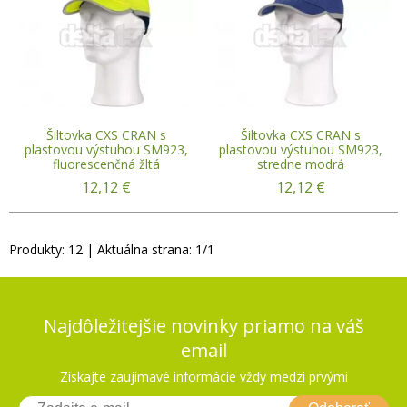
Šiltovka CXS CRAN s
Šiltovka CXS CRAN s
plastovou výstuhou SM923,
plastovou výstuhou SM923,
fluorescenčná žltá
stredne modrá
12,12
€
12,12
€
Produkty:
12
| Aktuálna strana:
1
/
1
Najdôležitejšie novinky priamo na váš
email
Získajte zaujímavé informácie vždy medzi prvými