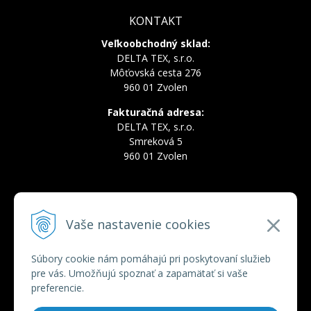
KONTAKT
Veľkoobchodný sklad:
DELTA TEX, s.r.o.
Môťovská cesta 276
960 01 Zvolen
Fakturačná adresa:
DELTA TEX, s.r.o.
Smreková 5
960 01 Zvolen
INFOLINKA
Vaše nastavenie cookies
Tel.:
+421 910 228 822
Tel.:
+421 910 778 777
E-mail:
deltatex@deltatex.sk
Súbory cookie nám pomáhajú pri poskytovaní služieb
pre vás. Umožňujú spoznať a zapamätať si vaše
preferencie.
VŠETKO O NÁKUPE