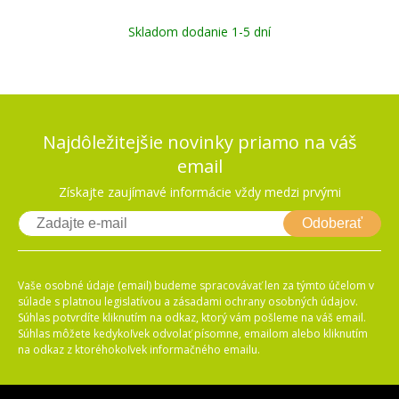
Skladom dodanie 1-5 dní
Najdôležitejšie novinky priamo na váš
email
Získajte zaujímavé informácie vždy medzi prvými
Odoberať
Vaše osobné údaje (email) budeme spracovávať len za týmto účelom v
súlade s platnou legislatívou a zásadami ochrany osobných údajov.
Súhlas potvrdíte kliknutím na odkaz, ktorý vám pošleme na váš email.
Súhlas môžete kedykoľvek odvolať písomne, emailom alebo kliknutím
na odkaz z ktoréhokoľvek informačného emailu.