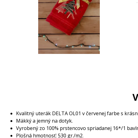
V
Kvalitný uterák DELTA OL01 v červenej farbe s krás
Mäkký a jemný na dotyk.
Vyrobený zo 100% prstencovo spriadanej 16*/1 bavl
Plošná hmotnosť: 530 gr./m2.