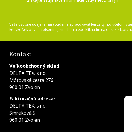
Získajte zaujímavé informácie vždy medzi prvými
Vaše osobné údaje (email) budeme spracovávať len za týmto účelom v súl
kedykoľvek odvolať písomne, emailom alebo kliknutím na odkaz z ktoréh
Kontakt
Veľkoobchodný sklad:
DELTA TEX, s.r.o.
Môťovská cesta 276
960 01 Zvolen
Fakturačná adresa:
DELTA TEX, s.r.o.
Smreková 5
960 01 Zvolen