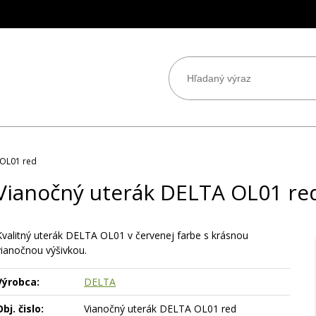
 OL01 red
Vianočný uterák DELTA OL01 re
Kvalitný uterák DELTA OL01 v červenej farbe s krásnou
vianočnou výšivkou.
Výrobca:
DELTA
bj. čislo:
Vianočný uterák DELTA OL01 red