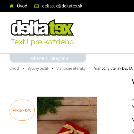
Úvod
deltatex@deltatex.sk
Vyberte si kategóriu
Úvod
Bytový textil
Vianočné uteráky
Vianočný uterák DELTA
Akcia
-45%
O