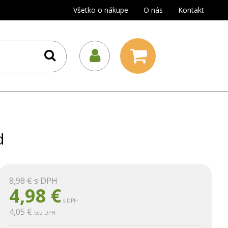
Všetko o nákupe
O nás
Kontakt
d
8,98 €
s DPH
4,98
€
s DPH
4,05 €
bez DPH