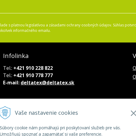
ade s platnou legislatívou a zásadami ochrany osobných údajov. Súhlas potvrd
okoľvek informačného emailu.
Infolinka
V
Tel.:
+421 910 228 822
O
Tel.:
+421 910 778 777
O
E-mail:
deltatex@deltatex.sk
Vaše nastavenie cookies
Súbory cookie nám pomáhajú pri poskytovaní služieb pre vás.
Umožňujú spoznať a zapamätať si vaše preferencie.