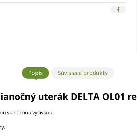
Popis
Súvisiace produkty
ianočný uterák DELTA OL01 r
nou vianočnou výšivkou.
ny.