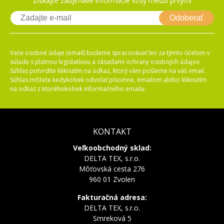
Získajte zaujímavé informácie vždy medzi prvými
Odoberať
Vaše osobné údaje (email) budeme spracovávať len za týmto účelom v
súlade s platnou legislatívou a zásadami ochrany osobných údajov.
Súhlas potvrdíte kliknutím na odkaz, ktorý vám pošleme na váš email.
Súhlas môžete kedykoľvek odvolať písomne, emailom alebo kliknutím
na odkaz z ktoréhokoľvek informačného emailu.
KONTAKT
Veľkoobchodný sklad:
DELTA TEX, s.r.o.
Môťovská cesta 276
960 01 Zvolen
Fakturačná adresa:
DELTA TEX, s.r.o.
Smreková 5