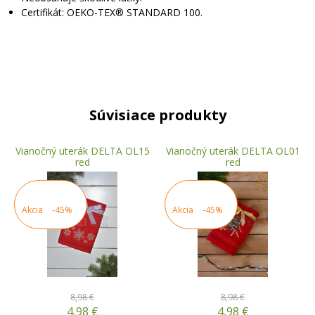
Certifikát: OEKO-TEX® STANDARD 100.
Súvisiace produkty
Vianočný uterák DELTA OL15
Vianočný uterák DELTA OL01
red
red
Akcia
-45%
Akcia
-45%
8,98 €
8,98 €
4,98
€
4,98
€