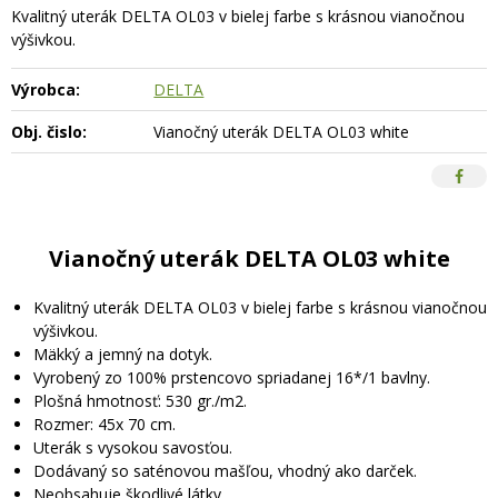
Kvalitný uterák DELTA OL03 v bielej farbe s krásnou vianočnou
výšivkou.
Výrobca:
DELTA
Obj. čislo:
Vianočný uterák DELTA OL03 white
Vianočný uterák DELTA OL03 white
Kvalitný uterák DELTA OL03 v bielej farbe s krásnou vianočnou
výšivkou.
Mäkký a jemný na dotyk.
Vyrobený zo 100% prstencovo spriadanej 16*/1 bavlny.
Plošná hmotnosť: 530 gr./m2.
Rozmer: 45x 70 cm.
Uterák s vysokou savosťou.
Dodávaný so saténovou mašľou, vhodný ako darček.
Neobsahuje škodlivé látky.