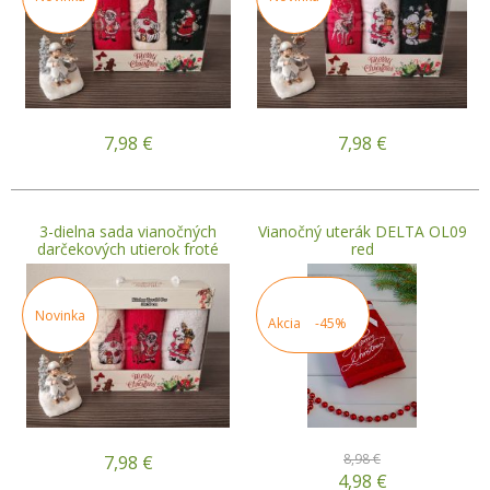
7,98
€
7,98
€
3-dielna sada vianočných
Vianočný uterák DELTA OL09
darčekových utierok froté
red
Novinka
Akcia
-45%
8,98 €
7,98
€
4,98
€