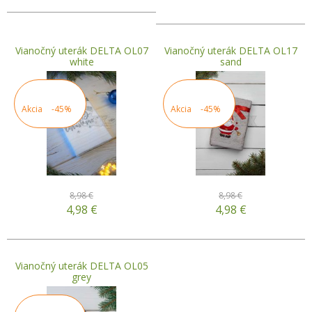
Vianočný uterák DELTA OL07
Vianočný uterák DELTA OL17
white
sand
Akcia
-45%
Akcia
-45%
8,98 €
8,98 €
4,98
€
4,98
€
Vianočný uterák DELTA OL05
grey