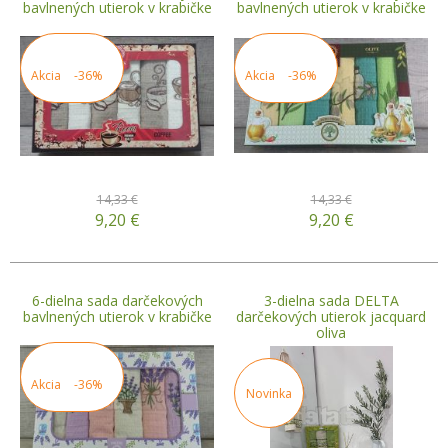
bavlnených utierok v krabičke
bavlnených utierok v krabičke
Akcia
-36%
Akcia
-36%
14,33 €
14,33 €
9,20
€
9,20
€
6-dielna sada darčekových
3-dielna sada DELTA
bavlnených utierok v krabičke
darčekových utierok jacquard
oliva
Akcia
-36%
Novinka