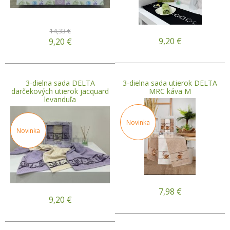
14,33 €
9,20
€
9,20
€
3-dielna sada DELTA
3-dielna sada utierok DELTA
darčekových utierok jacquard
MRC káva M
levanduľa
Novinka
Novinka
7,98
€
9,20
€