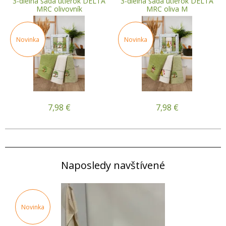
3-dielna sada utierok DELTA
3-dielna sada utierok DELTA
MRC olivovník
MRC oliva M
Novinka
Novinka
7,98
€
7,98
€
Naposledy navštívené
Novinka