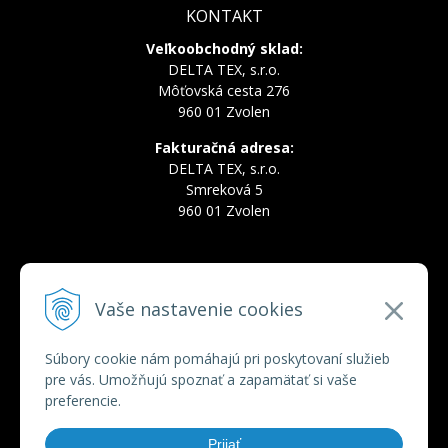
KONTAKT
Veľkoobchodný sklad:
DELTA TEX, s.r.o.
Môťovská cesta 276
960 01 Zvolen
Fakturačná adresa:
DELTA TEX, s.r.o.
Smreková 5
960 01 Zvolen
INFOLINKA
Vaše nastavenie cookies
Tel.:
+421 910 228 822
Tel.:
+421 910 778 777
E-mail:
deltatex@deltatex.sk
Súbory cookie nám pomáhajú pri poskytovaní služieb
pre vás. Umožňujú spoznať a zapamätať si vaše
preferencie.
VŠETKO O NÁKUPE
Prijať