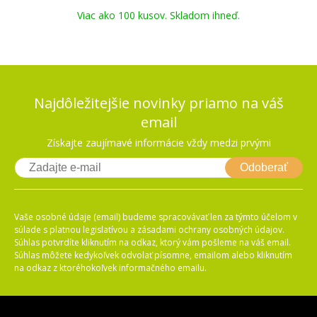
Viac ako 100 kusov. Skladom ihneď.
Najdôležitejšie novinky priamo na váš
email
Získajte zaujímavé informácie vždy medzi prvými
Odoberať
Vaše osobné údaje (email) budeme spracovávať len za týmto účelom v
súlade s platnou legislatívou a zásadami ochrany osobných údajov.
Súhlas potvrdíte kliknutím na odkaz, ktorý vám pošleme na váš email.
Súhlas môžete kedykoľvek odvolať písomne, emailom alebo kliknutím
na odkaz z ktoréhokoľvek informačného emailu.