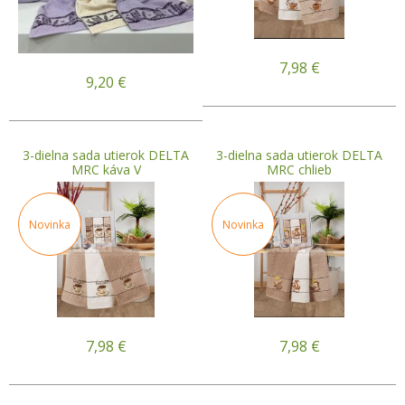
7,98
€
9,20
€
3-dielna sada utierok DELTA
3-dielna sada utierok DELTA
MRC káva V
MRC chlieb
Novinka
Novinka
7,98
€
7,98
€