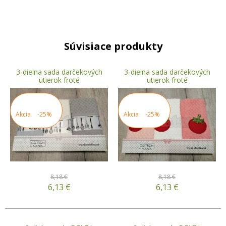
Súvisiace produkty
3-dielna sada darčekových
3-dielna sada darčekových
utierok froté
utierok froté
Akcia
-25%
Akcia
-25%
8,18 €
8,18 €
6,13
€
6,13
€