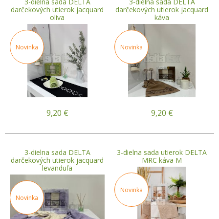
3-dielna sada DELTA
3-dielna sada DELTA
darčekových utierok jacquard
darčekových utierok jacquard
oliva
káva
Novinka
Novinka
9,20
€
9,20
€
3-dielna sada DELTA
3-dielna sada utierok DELTA
darčekových utierok jacquard
MRC káva M
levanduľa
Novinka
Novinka