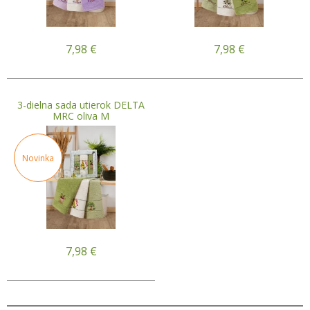
7,98
€
7,98
€
3-dielna sada utierok DELTA
MRC oliva M
Novinka
7,98
€