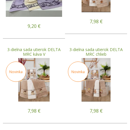
7,98
€
9,20
€
3-dielna sada utierok DELTA
3-dielna sada utierok DELTA
MRC káva V
MRC chlieb
Novinka
Novinka
7,98
€
7,98
€