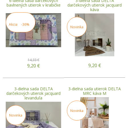
6-dielna sada darčekových
3-dielna sada DELTA
bavlnených utierok v krabičke
darčekových utierok jacquard
káva
Akcia
-36%
Novinka
14,33 €
9,20
€
9,20
€
3-dielna sada DELTA
3-dielna sada utierok DELTA
darčekových utierok jacquard
MRC káva M
levanduľa
Novinka
Novinka