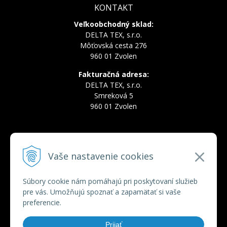
KONTAKT
Veľkoobchodný sklad:
DELTA TEX, s.r.o.
Môťovská cesta 276
960 01 Zvolen
Fakturačná adresa:
DELTA TEX, s.r.o.
Smreková 5
960 01 Zvolen
INFOLINKA
Vaše nastavenie cookies
Tel.:
+421 910 228 822
Tel.:
+421 910 778 777
E-mail:
deltatex@deltatex.sk
Súbory cookie nám pomáhajú pri poskytovaní služieb
pre vás. Umožňujú spoznať a zapamätať si vaše
preferencie.
VŠETKO O NÁKUPE
Prijať