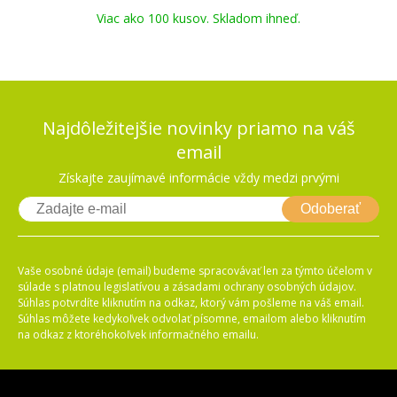
Viac ako 100 kusov. Skladom ihneď.
Najdôležitejšie novinky priamo na váš
email
Získajte zaujímavé informácie vždy medzi prvými
Odoberať
Vaše osobné údaje (email) budeme spracovávať len za týmto účelom v
súlade s platnou legislatívou a zásadami ochrany osobných údajov.
Súhlas potvrdíte kliknutím na odkaz, ktorý vám pošleme na váš email.
Súhlas môžete kedykoľvek odvolať písomne, emailom alebo kliknutím
na odkaz z ktoréhokoľvek informačného emailu.