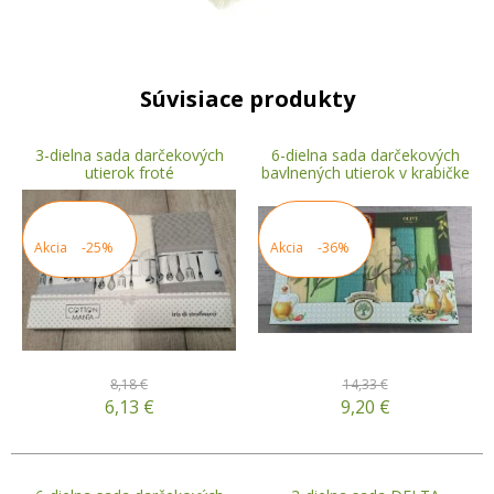
Súvisiace produkty
3-dielna sada darčekových
6-dielna sada darčekových
utierok froté
bavlnených utierok v krabičke
Akcia
-25%
Akcia
-36%
8,18 €
14,33 €
6,13
€
9,20
€