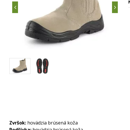
Zvršok:
hovädzia brúsená koža
Podšívka:
hovädzia brúsená koža