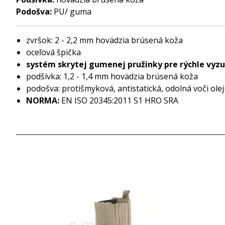
Podošva:
PU/ guma
zvršok: 2 - 2,2 mm hovädzia brúsená koža
oceľová špička
systém skrytej gumenej pružinky pre rýchle vyzu
podšívka: 1,2 - 1,4 mm hovädzia brúsená koža
podošva: protišmyková, antistatická, odolná voči ole
NORMA:
EN ISO 20345:2011 S1 HRO SRA