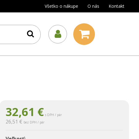
Všetko o nákupe
O nás
Kontakt
32,61
€
s DPH / pár
26,51 €
bez DPH / pár
Veľkosť: