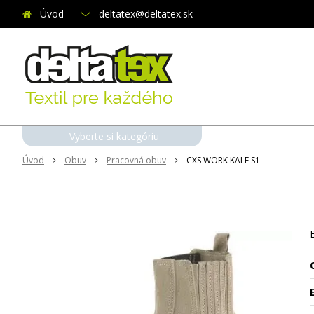
Úvod
deltatex@deltatex.sk
Vyberte si kategóriu
Úvod
Obuv
Pracovná obuv
CXS WORK KALE S1
O