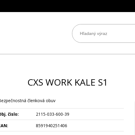
CXS WORK KALE S1
Bezpečnostná členková obuv
bj. čislo:
2115-033-600-39
EAN:
8591940251406