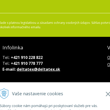
ade s platnou legislatívou a zásadami ochrany osobných údajov. Súhlas potvrd
okoľvek informačného emailu.
Infolinka
V
Tel.:
+421 910 228 822
O
Tel.:
+421 910 778 777
O
E-mail:
deltatex@deltatex.sk
Vaše nastavenie cookies
Súbory cookie nám pomáhajú pri poskytovaní služieb pre vás.