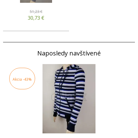
51,23 €
30,73
€
Naposledy navštívené
Akcia
-43%