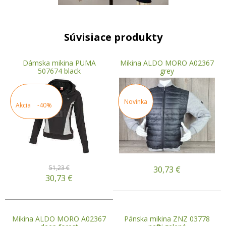
Súvisiace produkty
Dámska mikina PUMA
Mikina ALDO MORO A02367
507674 black
grey
Novinka
Akcia
-40%
51,23 €
30,73
€
30,73
€
Mikina ALDO MORO A02367
Pánska mikina ZNZ 03778