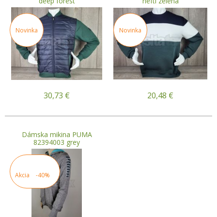
deep forest
nefti zelená
Novinka
Novinka
30,73
€
20,48
€
Dámska mikina PUMA
82394003 grey
Akcia
-40%