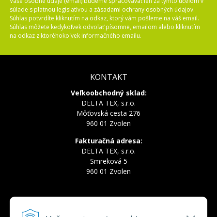
Vaše osobné údaje (email) budeme spracovávať len za týmto účelom v
súlade s platnou legislatívou a zásadami ochrany osobných údajov.
Súhlas potvrdíte kliknutím na odkaz, ktorý vám pošleme na váš email.
Súhlas môžete kedykoľvek odvolať písomne, emailom alebo kliknutím
na odkaz z ktoréhokoľvek informačného emailu.
KONTAKT
Veľkoobchodný sklad:
DELTA TEX, s.r.o.
Môťovská cesta 276
960 01 Zvolen
Fakturačná adresa:
DELTA TEX, s.r.o.
Smreková 5
960 01 Zvolen
INFOLINKA