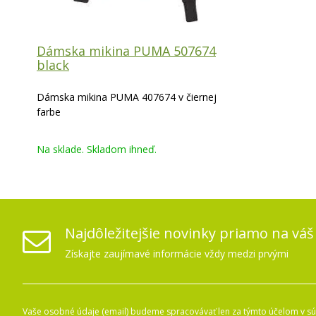
Dámska mikina PUMA 507674
black
Dámska mikina PUMA 407674 v čiernej
farbe
Na sklade. Skladom ihneď.
Najdôležitejšie novinky priamo na váš
Získajte zaujímavé informácie vždy medzi prvými
Vaše osobné údaje (email) budeme spracovávať len za týmto účelom v súl