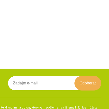
Odoberať
íte kliknutím na odkaz, ktorý vám pošleme na váš email. Súhlas môžete