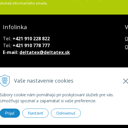
okoľvek informačného emailu.
Infolinka
V
Tel.:
+421 910 228 822
O
Tel.:
+421 910 778 777
O
E-mail:
deltatex@deltatex.sk
Vaše nastavenie cookies
Súbory cookie nám pomáhajú pri poskytovaní služieb pre vás.
Umožňujú spoznať a zapamätať si vaše preferencie.
Nastaviť
Prijať
Odmietnuť
tatex.sk •
tvorba eshopu cez UNIobchod
,
webhosting
spoločnosti
W