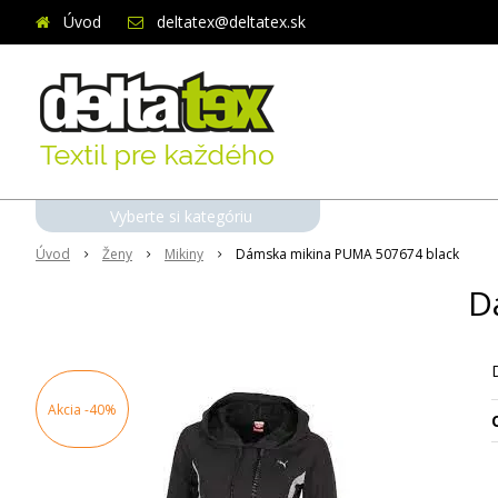
Úvod
deltatex@deltatex.sk
Vyberte si kategóriu
Úvod
Ženy
Mikiny
Dámska mikina PUMA 507674 black
D
Akcia
-40%
O