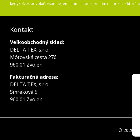
kedykoľvek odvolať písomne, emailom alebo kliknutím na odkaz z ktoréh
Kontakt
Veľkoobchodný sklad:
DELTA TEX, s.r.o.
Môťovská cesta 276
960 01 Zvolen
Fakturačná adresa:
DELTA TEX, s.r.o.
Smreková 5
960 01 Zvolen
© 2026 del