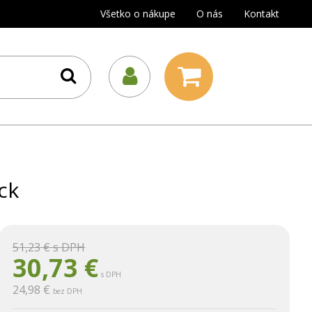
Všetko o nákupe
O nás
Kontakt
ck
51,23 €
s DPH
30,73
€
s DPH
24,98 €
bez DPH