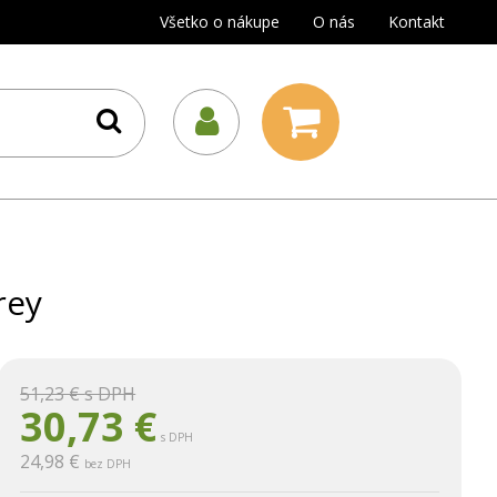
Všetko o nákupe
O nás
Kontakt
rey
51,23 €
s DPH
30,73
€
s DPH
24,98 €
bez DPH