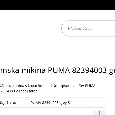
mska mikina PUMA 82394003 g
Dámska mikina s kapucňou a dlhým zipsom značky PUMA
82394003 v šedej farbe.
bj. čislo:
PUMA 82394003 grey S