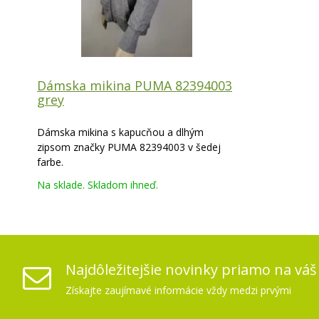
Dámska mikina PUMA 82394003
grey
Dámska mikina s kapucňou a dlhým
zipsom značky PUMA 82394003 v šedej
farbe.
Na sklade. Skladom ihneď.
Najdôležitejšie novinky priamo na váš
Získajte zaujímavé informácie vždy medzi prvými