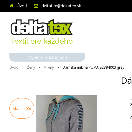
Úvod
deltatex@deltatex.sk
Vyberte si kategóriu
Úvod
Ženy
Mikiny
Dámska mikina PUMA 82394003 grey
Dá
Akcia
-40%
O