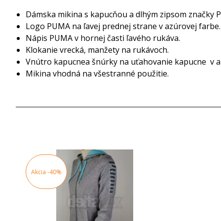
Dámska mikina s kapucňou a dlhým zipsom značky P
Logo PUMA na ľavej prednej strane v azúrovej farbe.
Nápis PUMA v hornej časti ľavého rukáva.
Klokanie vrecká, manžety na rukávoch.
Vnútro kapucnea šnúrky na uťahovanie kapucne v a
Mikina vhodná na všestranné použitie.
Akcia
-40%