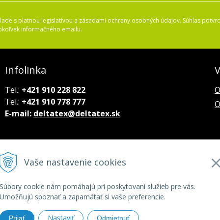
ade s platnou legislatívou a zásadami ochrany osobných údajov. Súhlas potvrd
okoľvek informačného emailu.
Infolinka
V
Tel.:
+421 910 228 822
O
Tel.:
+421 910 778 777
O
E-mail:
deltatex@deltatex.sk
Vaše nastavenie cookies
Súbory cookie nám pomáhajú pri poskytovaní služieb pre vás.
Umožňujú spoznať a zapamätať si vaše preferencie.
Nastaviť
Prijať
Odmietnuť