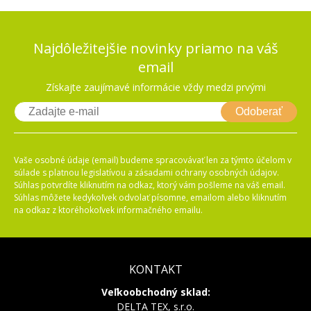
Najdôležitejšie novinky priamo na váš
email
Získajte zaujímavé informácie vždy medzi prvými
Odoberať
Vaše osobné údaje (email) budeme spracovávať len za týmto účelom v
súlade s platnou legislatívou a zásadami ochrany osobných údajov.
Súhlas potvrdíte kliknutím na odkaz, ktorý vám pošleme na váš email.
Súhlas môžete kedykoľvek odvolať písomne, emailom alebo kliknutím
na odkaz z ktoréhokoľvek informačného emailu.
KONTAKT
Veľkoobchodný sklad:
DELTA TEX, s.r.o.