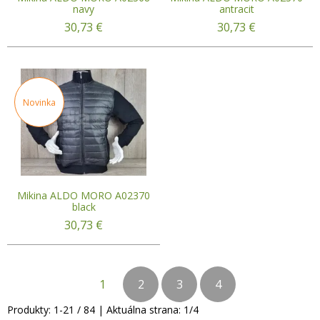
navy
antracit
30,73
€
30,73
€
Novinka
Mikina ALDO MORO A02370
black
30,73
€
1
2
3
4
Produkty:
1
-
21
/
84
| Aktuálna strana:
1
/
4