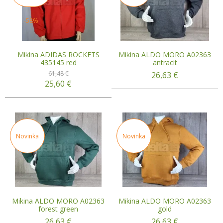
-58%
Mikina ADIDAS ROCKETS
Mikina ALDO MORO A02363
435145 red
antracit
61,48 €
26,63
€
25,60
€
Novinka
Novinka
Mikina ALDO MORO A02363
Mikina ALDO MORO A02363
forest green
gold
26,63
€
26,63
€