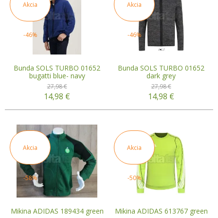
Akcia
Akcia
-46%
-46%
Bunda SOLS TURBO 01652
Bunda SOLS TURBO 01652
bugatti blue- navy
dark grey
27,98 €
27,98 €
14,98
€
14,98
€
Akcia
Akcia
-58%
-50%
Mikina ADIDAS 189434 green
Mikina ADIDAS 613767 green