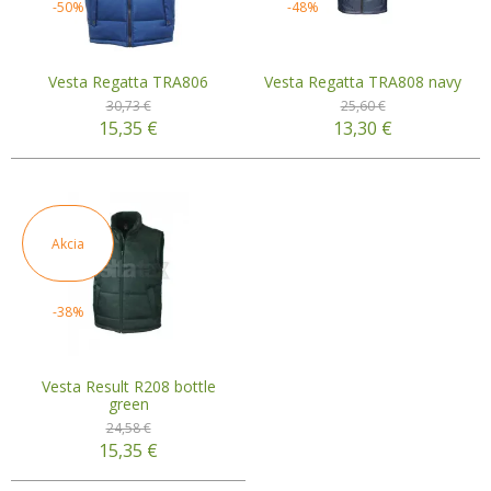
-50%
-48%
Vesta Regatta TRA806
Vesta Regatta TRA808 navy
30,73 €
25,60 €
15,35
€
13,30
€
Akcia
-38%
Vesta Result R208 bottle
green
24,58 €
15,35
€