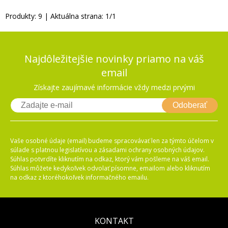
Produkty:
9
| Aktuálna strana:
1
/
1
Najdôležitejšie novinky priamo na váš
email
Získajte zaujímavé informácie vždy medzi prvými
Odoberať
Vaše osobné údaje (email) budeme spracovávať len za týmto účelom v
súlade s platnou legislatívou a zásadami ochrany osobných údajov.
Súhlas potvrdíte kliknutím na odkaz, ktorý vám pošleme na váš email.
Súhlas môžete kedykoľvek odvolať písomne, emailom alebo kliknutím
na odkaz z ktoréhokoľvek informačného emailu.
KONTAKT