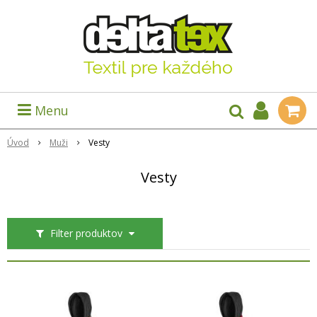
Menu
Úvod
Muži
Vesty
Vesty
Filter produktov