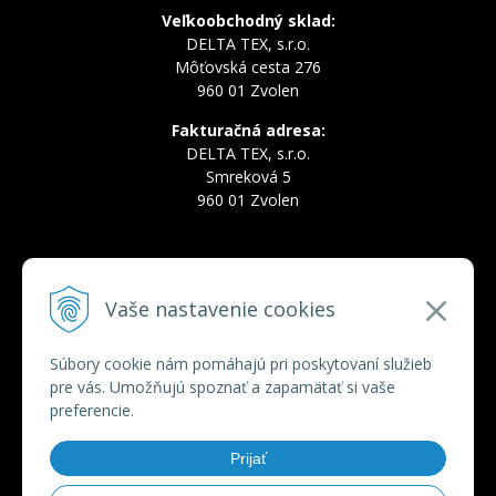
Veľkoobchodný sklad:
DELTA TEX, s.r.o.
Môťovská cesta 276
960 01 Zvolen
Fakturačná adresa:
DELTA TEX, s.r.o.
Smreková 5
960 01 Zvolen
INFOLINKA
Vaše nastavenie cookies
Tel.:
+421 910 228 822
Tel.:
+421 910 778 777
E-mail:
deltatex@deltatex.sk
Súbory cookie nám pomáhajú pri poskytovaní služieb
pre vás. Umožňujú spoznať a zapamätať si vaše
preferencie.
VŠETKO O NÁKUPE
Prijať
Obchodné podmienky