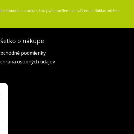
íte kliknutím na odkaz, ktorý vám pošleme na váš email. Súhlas môžete
šetko o nákupe
bchodné podmienky
chrana osobných údajov