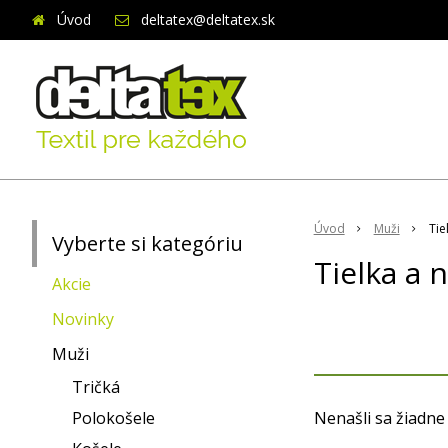
Úvod
deltatex@deltatex.sk
Úvod
Muži
Tie
Vyberte si kategóriu
Tielka a 
Akcie
Novinky
Muži
Tričká
Polokošele
Nenašli sa žiadne