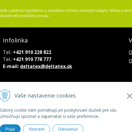
ade s platnou legislatívou a zásadami ochrany osobných údajov. Súhlas potvrd
okoľvek informačného emailu.
Infolinka
V
Tel.:
+421 910 228 822
O
Tel.:
+421 910 778 777
O
E-mail:
deltatex@deltatex.sk
Vaše nastavenie cookies
Súbory cookie nám pomáhajú pri poskytovaní služieb pre vás.
Umožňujú spoznať a zapamätať si vaše preferencie.
Nastaviť
Prijať
Odmietnuť