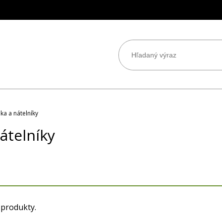
lka a nátelníky
nátelníky
 produkty.