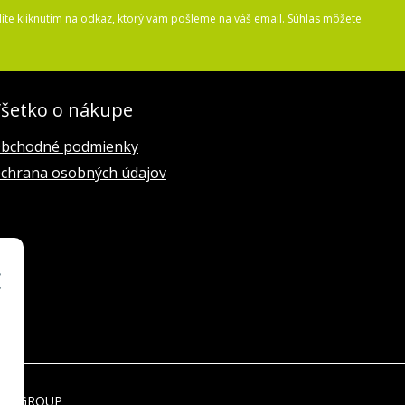
íte kliknutím na odkaz, ktorý vám pošleme na váš email. Súhlas môžete
šetko o nákupe
bchodné podmienky
chrana osobných údajov
EBYGROUP