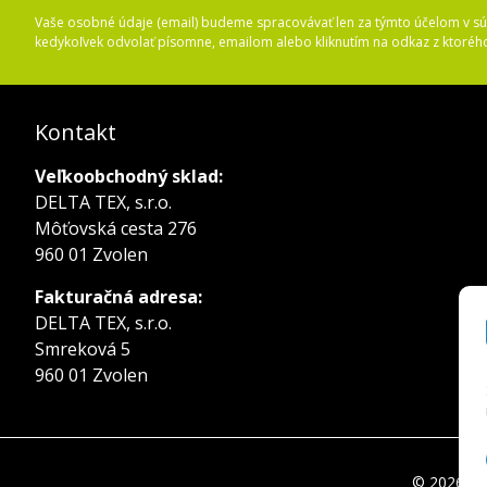
Vaše osobné údaje (email) budeme spracovávať len za týmto účelom v súl
kedykoľvek odvolať písomne, emailom alebo kliknutím na odkaz z ktoréh
Kontakt
Veľkoobchodný sklad:
DELTA TEX, s.r.o.
Môťovská cesta 276
960 01 Zvolen
Fakturačná adresa:
DELTA TEX, s.r.o.
Smreková 5
960 01 Zvolen
© 2026 del