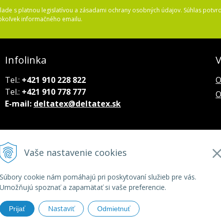
ade s platnou legislatívou a zásadami ochrany osobných údajov. Súhlas potvrd
okoľvek informačného emailu.
Infolinka
V
Tel.:
+421 910 228 822
O
Tel.:
+421 910 778 777
O
E-mail:
deltatex@deltatex.sk
Vaše nastavenie cookies
Súbory cookie nám pomáhajú pri poskytovaní služieb pre vás.
Umožňujú spoznať a zapamätať si vaše preferencie.
Nastaviť
Prijať
Odmietnuť
tatex.sk •
tvorba eshopu cez UNIobchod
,
webhosting
spoločnosti
W