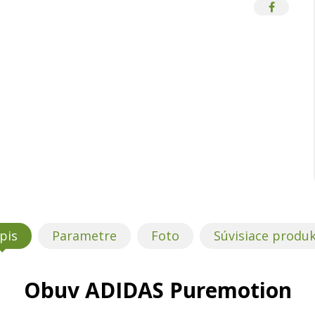
DAS Puremotion
ADIDAS Pur
pis
Parametre
Foto
Súvisiace produ
Obuv ADIDAS Puremotion