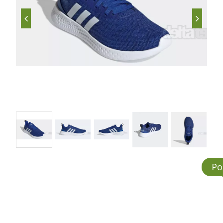
ADI
Po