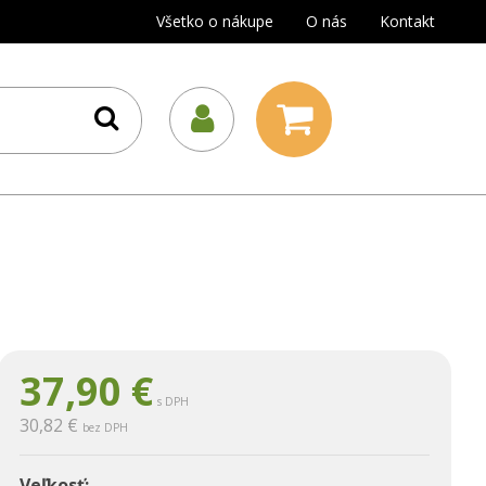
Všetko o nákupe
O nás
Kontakt
37,90
€
s DPH
30,82 €
bez DPH
Veľkosť: