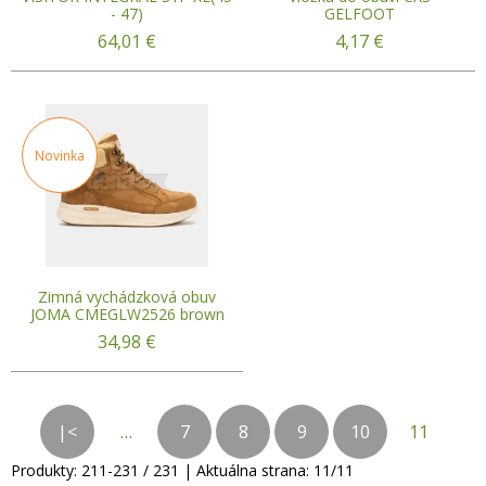
- 47)
GELFOOT
64,01
€
4,17
€
Novinka
Zimná vychádzková obuv
JOMA CMEGLW2526 brown
34,98
€
|<
…
7
8
9
10
11
Produkty:
211
-
231
/
231
| Aktuálna strana:
11
/
11