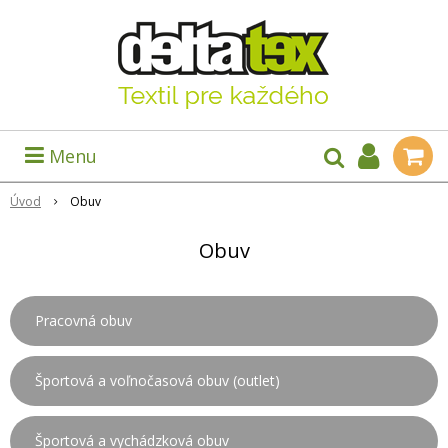
Menu
Úvod
Obuv
Obuv
Pracovná obuv
Športová a voľnočasová obuv (outlet)
Športová a vychádzková obuv