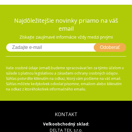
Najdôležitejšie novinky priamo na váš
email
Získajte zaujímavé informácie vždy medzi prvými
Odoberať
Vaše osobné údaje (email) budeme spracovávať len za týmto účelom v
súlade s platnou legislatívou a zásadami ochrany osobných údajov.
Súhlas potvrdíte kliknutím na odkaz, ktorý vám pošleme na váš email.
Súhlas môžete kedykoľvek odvolať písomne, emailom alebo kliknutím
na odkaz z ktoréhokoľvek informačného emailu.
KONTAKT
Veľkoobchodný sklad:
DELTA TEX, s.r.o.