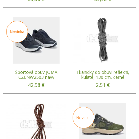
Novinka
Športová obuv JOMA
Tkaničky do obuvi reflexní,
CZENW2503 navy
kulaté, 130 cm, černé
42,98
€
2,51
€
Novinka