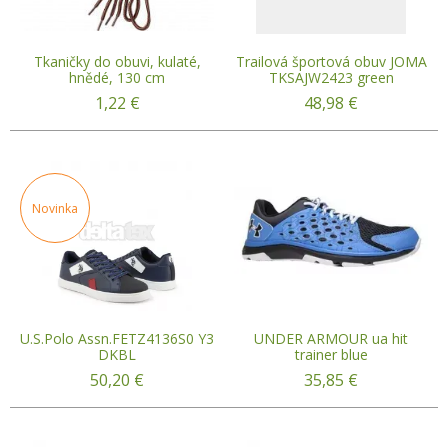
Tkaničky do obuvi, kulaté,
Trailová športová obuv JOMA
hnědé, 130 cm
TKSAJW2423 green
1,22
€
48,98
€
Novinka
U.S.Polo Assn.FETZ4136S0 Y3
UNDER ARMOUR ua hit
DKBL
trainer blue
50,20
€
35,85
€