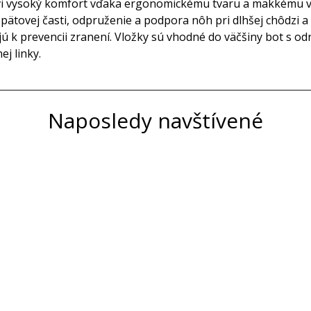
ovi vysoký komfort vďaka ergonomickému tvaru a mäkkému vys
v pätovej časti, odpruženie a podpora nôh pri dlhšej chôdzi 
vajú k prevencii zranení. Vložky sú vhodné do väčšiny bot s
j linky.
Naposledy navštívené