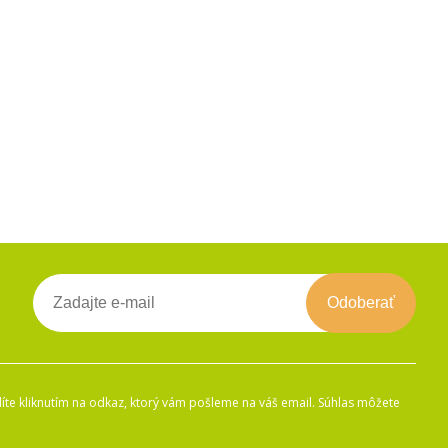
Odoberať
íte kliknutím na odkaz, ktorý vám pošleme na váš email. Súhlas môžete