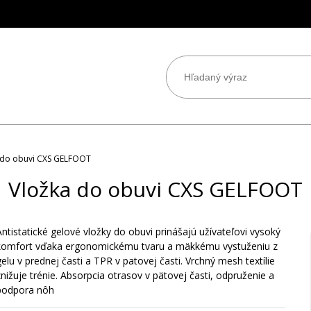
 do obuvi CXS GELFOOT
Vložka do obuvi CXS GELFOOT
Antistatické gelové vložky do obuvi prinášajú užívateľovi vysoký
komfort vďaka ergonomickému tvaru a mäkkému vystuženiu z
elu v prednej časti a TPR v patovej časti. Vrchný mesh textílie
nižuje trénie. Absorpcia otrasov v pätovej časti, odpruženie a
podpora nôh