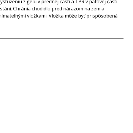
tuženiu z gelu v prednej časti a TPR v patovej časti.
a stání. Chránia chodidlo pred nárazom na zem a
 odnímateľnými vložkami. Vložka môže byť prispôsobená