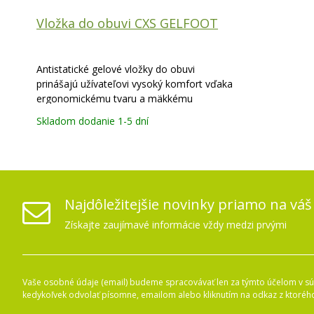
Vložka do obuvi CXS GELFOOT
Antistatické gelové vložky do obuvi
prinášajú užívateľovi vysoký komfort vďaka
ergonomickému tvaru a mäkkému
vystuženiu z gelu v prednej časti a TPR v
Skladom dodanie 1-5 dní
patovej časti. Vrchný mesh textílie znižuje
trénie. Absorpcia otrasov v pätovej časti,
odpruženie a podpora nôh
Najdôležitejšie novinky priamo na váš
Získajte zaujímavé informácie vždy medzi prvými
Vaše osobné údaje (email) budeme spracovávať len za týmto účelom v súl
kedykoľvek odvolať písomne, emailom alebo kliknutím na odkaz z ktoréh