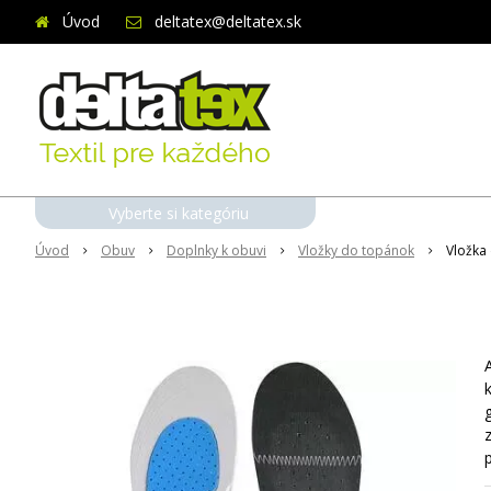
Úvod
deltatex@deltatex.sk
Vyberte si kategóriu
Úvod
Obuv
Doplnky k obuvi
Vložky do topánok
Vložka
g
z