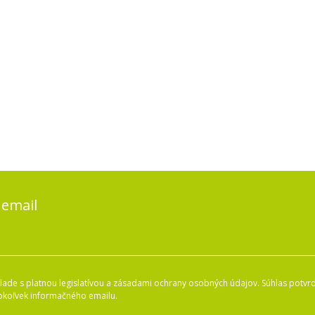
 email
ade s platnou legislatívou a zásadami ochrany osobných údajov. Súhlas potvrd
okoľvek informačného emailu.