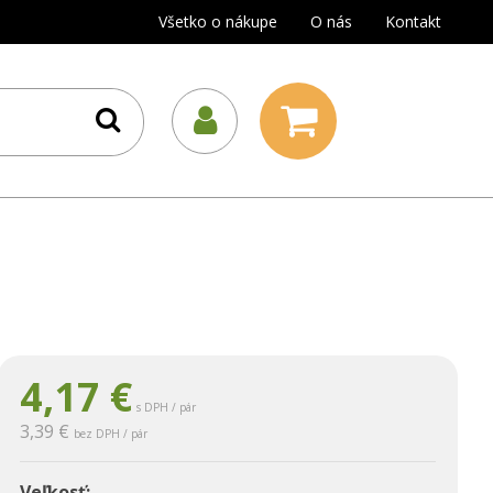
Všetko o nákupe
O nás
Kontakt
4,17
€
s DPH / pár
3,39 €
bez DPH / pár
Veľkosť: