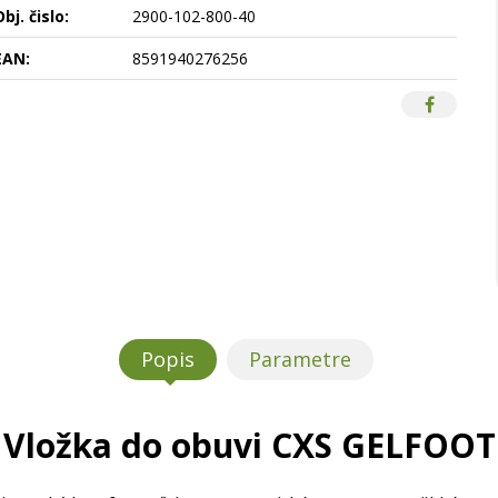
bj. čislo:
2900-102-800-40
EAN:
8591940276256
Popis
Parametre
Vložka do obuvi CXS GELFOOT