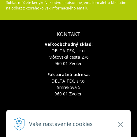
Súhlas môžete kedykoľvek odvolať písomne, emailom alebo kliknutím
na odkaz z ktoréhokoľvek informačného emailu.
KONTAKT
Veľkoobchodný sklad:
DELTA TEX, s.r.o.
Môťovská cesta 276
960 01 Zvolen
Fakturačná adresa:
DELTA TEX, s.r.o.
Smreková 5
960 01 Zvolen
INFOLINKA
Vaše nastavenie cookies
Tel.:
+421 910 228 822
Tel.:
+421 910 778 777