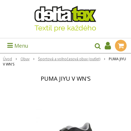
Menu
Úvod
Obuv
Športová a voľnočasová obuv (outlet)
PUMA JIYU
V WN'S
PUMA JIYU V WN'S