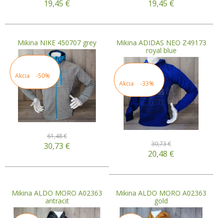
19,45
€
19,45
€
Mikina NIKE 450707 grey
Mikina ADIDAS NEO Z49173
royal blue
Akcia
-50%
Akcia
-33%
61,48 €
30,73 €
30,73
€
20,48
€
Mikina ALDO MORO A02363
Mikina ALDO MORO A02363
antracit
gold