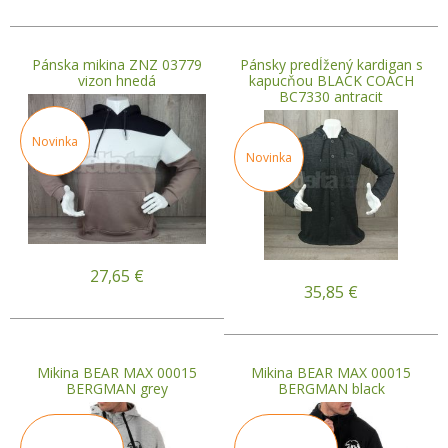
Pánska mikina ZNZ 03779
Pánsky predĺžený kardigan s
vizon hnedá
kapucňou BLACK COACH
BC7330 antracit
Novinka
Novinka
27,65
€
35,85
€
Mikina BEAR MAX 00015
Mikina BEAR MAX 00015
BERGMAN grey
BERGMAN black