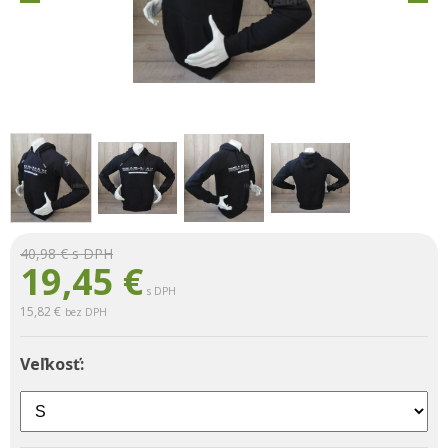
40,98 €
s DPH
19,45
€
s DPH
15,82 €
bez DPH
Veľkosť: