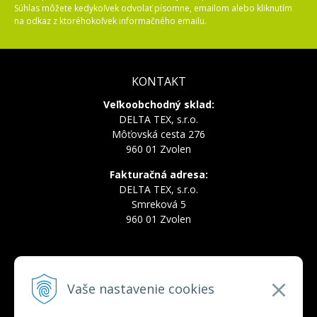
Súhlas môžete kedykoľvek odvolať písomne, emailom alebo kliknutím
na odkaz z ktoréhokoľvek informačného emailu.
KONTAKT
Veľkoobchodný sklad:
DELTA TEX, s.r.o.
Môťovská cesta 276
960 01 Zvolen
Fakturačná adresa:
DELTA TEX, s.r.o.
Smreková 5
960 01 Zvolen
INFOLINKA
Vaše nastavenie cookies
Tel.:
+421 910 228 822
Tel.:
+421 910 778 777