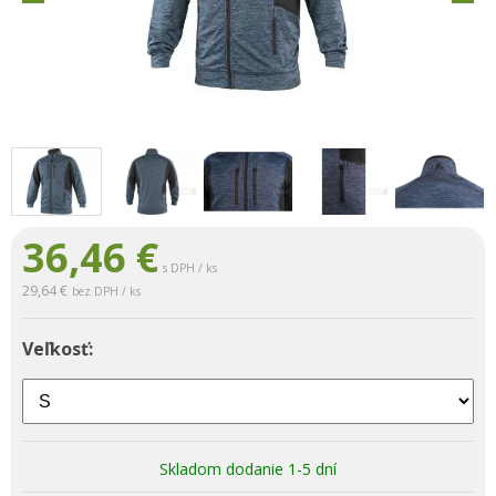
36,46
€
s DPH / ks
29,64 €
bez DPH / ks
Veľkosť:
Skladom dodanie 1-5 dní