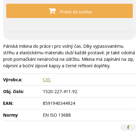
Pridať do košíka
Pánská mikina do práce i pro volný čas. Díky vypasovanému
střihu a elastickému materiálu sluší každé postavě. Je také odolná
proti pomačkání nenáročná na údržbu. Mikina má zapínání na zip,
náprsní a boční zipové kapsy a černé reflexní doplňky.
Výrobca:
CXS
Obj. čislo:
1520-227-411-92
EAN:
8591940344924
Normy
EN ISO 13688