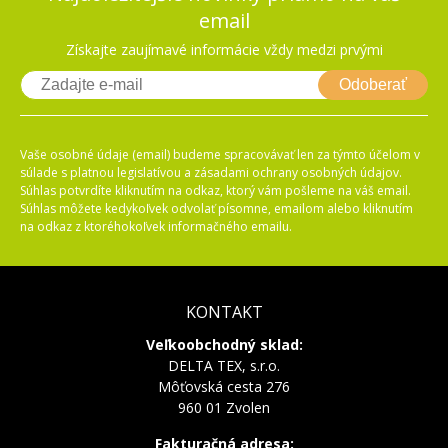
email
Získajte zaujímavé informácie vždy medzi prvými
Odoberať
Vaše osobné údaje (email) budeme spracovávať len za týmto účelom v
súlade s platnou legislatívou a zásadami ochrany osobných údajov.
Súhlas potvrdíte kliknutím na odkaz, ktorý vám pošleme na váš email.
Súhlas môžete kedykoľvek odvolať písomne, emailom alebo kliknutím
na odkaz z ktoréhokoľvek informačného emailu.
KONTAKT
Veľkoobchodný sklad:
DELTA TEX, s.r.o.
Môťovská cesta 276
960 01 Zvolen
Fakturačná adresa: