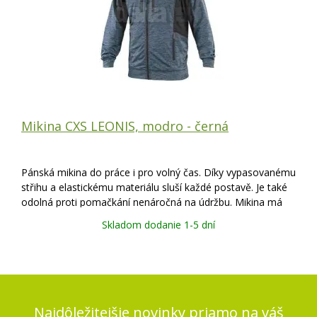
Mikina CXS LEONIS, modro - černá
Pánská mikina do práce i pro volný čas. Díky vypasovanému
střihu a elastickému materiálu sluší každé postavě. Je také
odolná proti pomačkání nenáročná na údržbu. Mikina má
zapínání na zip, náprsní a boční zipové kapsy a černé
Skladom dodanie 1-5 dní
reflexní doplňky.
Najdôležitejšie novinky priamo na váš