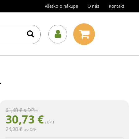
Všetko o nákupe
O nás
Kontakt
r
61,48 €
s DPH
30,73
€
s DPH
24,98 €
bez DPH