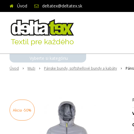
Úvod
deltatex@deltatex.sk
Vyberte si kategóriu
Úvod
Muži
Pánske bundy, softshellové bundy a kabáty
Páns
Akcia
-50%
O