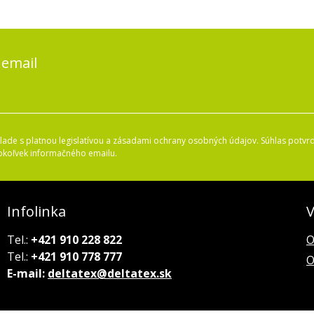
 email
ade s platnou legislatívou a zásadami ochrany osobných údajov. Súhlas potvrd
okoľvek informačného emailu.
Infolinka
V
Tel.:
+421 910 228 822
O
Tel.:
+421 910 778 777
O
E-mail:
deltatex@deltatex.sk