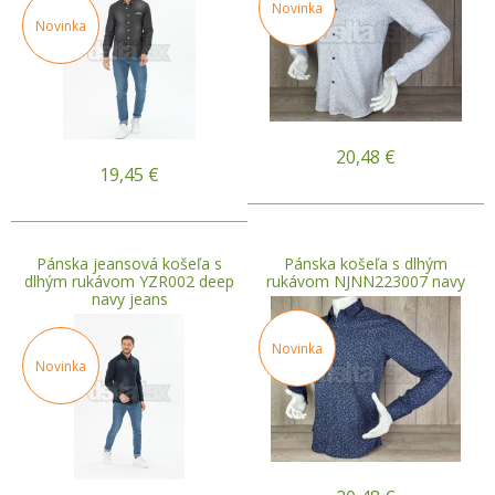
Novinka
Novinka
20,48
€
19,45
€
Pánska jeansová košeľa s
Pánska košeľa s dlhým
dlhým rukávom YZR002 deep
rukávom NJNN223007 navy
navy jeans
Novinka
Novinka