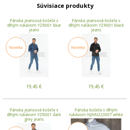
Súvisiace produkty
Pánska jeansová košeľa s
Pánska jeansová košeľa s
dlhým rukávom YZR001 blue
dlhým rukávom YZR001 black
jeans
jeans
Novinka
Novinka
19,45
€
19,45
€
Pánska jeansová košeľa s
Pánska košeľa s dlhým
dlhým rukávom YZR001 dark
rukávom NJNN223007 white
grey jeans