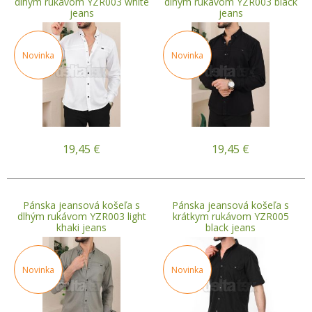
dlhým rukávom YZR003 white
dlhým rukávom YZR003 black
jeans
jeans
Novinka
Novinka
19,45
€
19,45
€
Pánska jeansová košeľa s
Pánska jeansová košeľa s
dlhým rukávom YZR003 light
krátkym rukávom YZR005
khaki jeans
black jeans
Novinka
Novinka