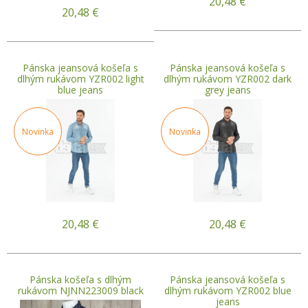
20,48
€
20,48
€
Pánska jeansová košeľa s
Pánska jeansová košeľa s
dlhým rukávom YZR002 light
dlhým rukávom YZR002 dark
blue jeans
grey jeans
Novinka
Novinka
20,48
€
20,48
€
Pánska košeľa s dlhým
Pánska jeansová košeľa s
rukávom NJNN223009 black
dlhým rukávom YZR002 blue
jeans