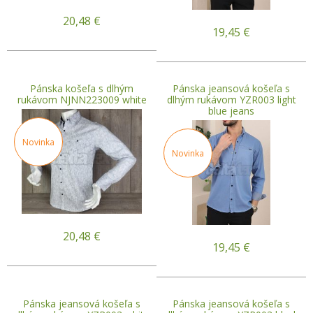
20,48
€
19,45
€
Pánska košeľa s dlhým
Pánska jeansová košeľa s
rukávom NJNN223009 white
dlhým rukávom YZR003 light
blue jeans
Novinka
Novinka
20,48
€
19,45
€
Pánska jeansová košeľa s
Pánska jeansová košeľa s