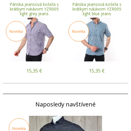
Pánska jeansová košeľa s
Pánska jeansová košeľa s
krátkym rukávom YZR005
krátkym rukávom YZR005
light grey jeans
light blue jeans
Novinka
Novinka
15,35
€
15,35
€
Naposledy navštívené
Novinka