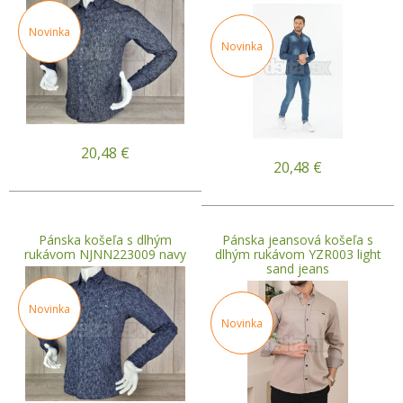
Novinka
Novinka
20,48
€
20,48
€
Pánska košeľa s dlhým
Pánska jeansová košeľa s
rukávom NJNN223009 navy
dlhým rukávom YZR003 light
sand jeans
Novinka
Novinka