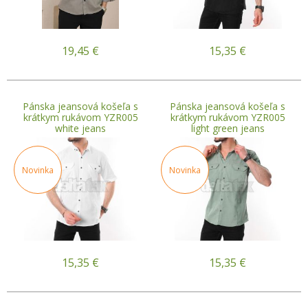
19,45
€
15,35
€
Pánska jeansová košeľa s
Pánska jeansová košeľa s
krátkym rukávom YZR005
krátkym rukávom YZR005
white jeans
light green jeans
Novinka
Novinka
15,35
€
15,35
€