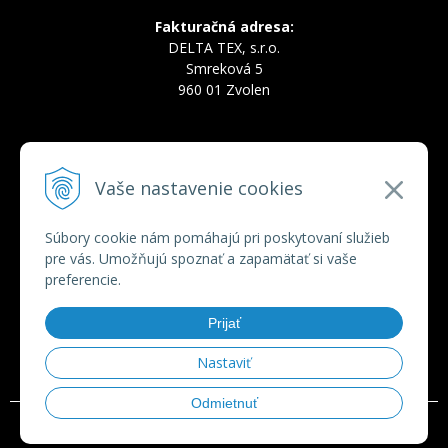
Fakturačná adresa:
DELTA TEX, s.r.o.
Smreková 5
960 01 Zvolen
INFOLINKA
Vaše nastavenie cookies
Tel.:
+421 910 228 822
Tel.:
+421 910 778 777
E-mail:
deltatex@deltatex.sk
Súbory cookie nám pomáhajú pri poskytovaní služieb
pre vás. Umožňujú spoznať a zapamätať si vaše
preferencie.
VŠETKO O NÁKUPE
Prijať
Obchodné podmienky
Ochrana osobných údajov
Nastaviť
Odmietnuť
© 2026 deltatex.sk •
tvorba eshopu cez UNIobchod
,
webhosting
spoločnosti
WEBYGROUP