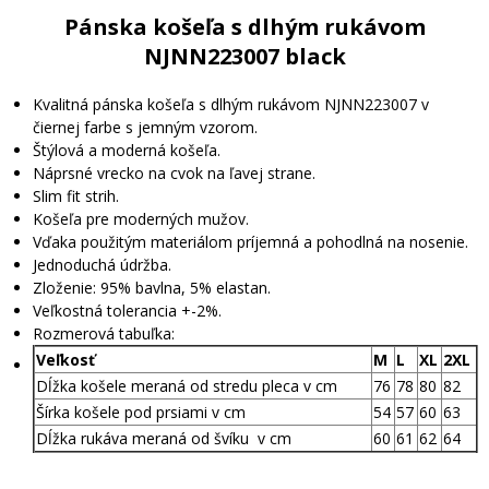
Pánska košeľa s dlhým rukávom
NJNN223007 black
Kvalitná pánska košeľa s dlhým rukávom NJNN223007 v
čiernej farbe s jemným vzorom.
Štýlová a moderná košeľa.
Náprsné vrecko na cvok na ľavej strane.
Slim fit strih.
Košeľa pre moderných mužov.
Vďaka použitým materiálom príjemná a pohodlná na nosenie.
Jednoduchá údržba.
Zloženie: 95% bavlna, 5% elastan.
Veľkostná tolerancia +-2%.
Rozmerová tabuľka:
Veľkosť
M
L
XL
2XL
Dĺžka košele meraná od stredu pleca v cm
76
78
80
82
Šírka košele pod prsiami v cm
54
57
60
63
Dĺžka rukáva meraná od švíku v cm
60
61
62
64