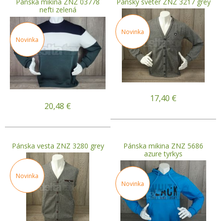
Pánska mikina ZNZ 03778
Pánsky sveter ZNZ 3217 grey
nefti zelená
Novinka
Novinka
17,40
€
20,48
€
Pánska vesta ZNZ 3280 grey
Pánska mikina ZNZ 5686
azure tyrkys
Novinka
Novinka