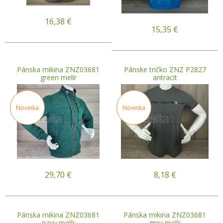
16,38
€
15,35
€
Pánska mikina ZNZ03681
Pánske tričko ZNZ P2827
green melír
antracit
Novinka
Novinka
29,70
€
8,18
€
Pánska mikina ZNZ03681
Pánska mikina ZNZ03681
navy melír
grey melír