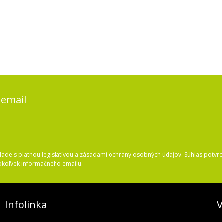
 email
ade s platnou legislatívou a zásadami ochrany osobných údajov. Súhlas potvrd
okoľvek informačného emailu.
Infolinka
V