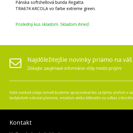
Pánska softshellová bunda Regatta
TRA674 ARCOLA vo farbe extreme green.
Posledný kus skladom. Skladom ihneď.
Najdôležitejšie novinky priamo na váš
Získajte zaujímavé informácie vždy medzi prvými
Vaše osobné údaje (email) budeme spracovávať len za týmto účelom v súl
kedykoľvek odvolať písomne, emailom alebo kliknutím na odkaz z ktoréh
Kontakt