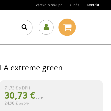
Všetko o nákupe
O nás
Kontakt
OLA extreme green
71,73 €
s DPH
30,73
€
s DPH
24,98 €
bez DPH