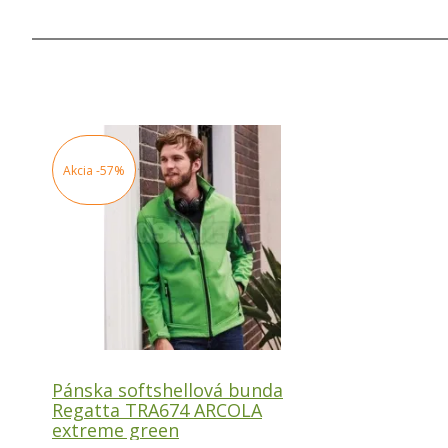
Akcia
-57%
Pánska softshellová bunda
Regatta TRA674 ARCOLA
extreme green