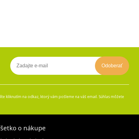
Odoberať
íte kliknutím na odkaz, ktorý vám pošleme na váš email. Súhlas môžete
šetko o nákupe