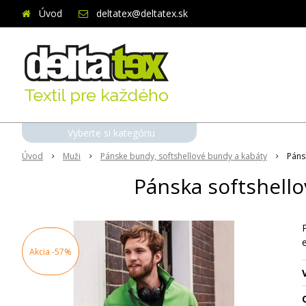
Úvod
deltatex@deltatex.sk
Vyberte si kategóriu
Úvod
Muži
Pánske bundy, softshellové bundy a kabáty
Páns
Pánska softshell
Akcia
-57%
O