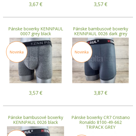
3,67
€
3,57
€
Pánske boxerky KENNPAUL
Pánske bambusové boxerky
0007 grey black
KENNPAUL 0026 dark grey
Novinka
Novinka
3,57
€
3,87
€
Pánske bambusové boxerky
Pánske boxerky CR7 Cristiano
KENNPAUL 0026 black
Ronaldo 8100-49-662
TRIPACK GREY