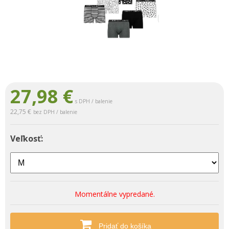
27,98
€
s DPH / balenie
22,75 €
bez DPH / balenie
Veľkosť:
Momentálne vypredané.
Pridať do košíka