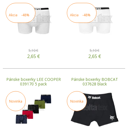
Akcia
-48%
Akcia
-48%
5,10 €
5,10 €
2,65
€
2,65
€
Pánske boxerky LEE COOPER
Pánske boxerky BOBCAT
039170 5 pack
037628 black
Novinka
Novinka