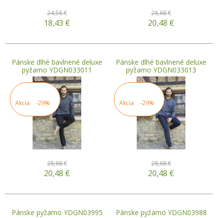
24,58 €
28,68 €
18,43
€
20,48
€
Pánske dlhé bavlnené deluxe
Pánske dlhé bavlnené deluxe
pyžamo YDGN033011
pyžamo YDGN033013
Akcia
-29%
Akcia
-29%
28,68 €
28,68 €
20,48
€
20,48
€
Pánske pyžamo YDGN03995
Pánske pyžamo YDGN03988