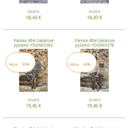
23,55 €
23,55 €
18,43
€
18,43
€
Pánske dlhé žakárové
Pánske dlhé žakárové
pyžamo YDGN03382
pyžamo YDGN03378
Akcia
-30%
Akcia
-30%
27,65 €
27,65 €
19,45
€
19,45
€