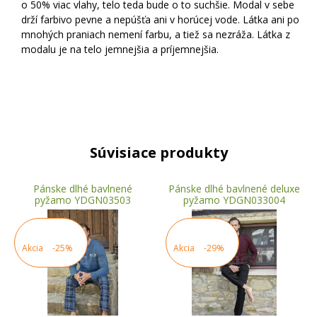
o 50% viac vlahy, telo teda bude o to suchšie. Modal v sebe
drží farbivo pevne a nepúšťa ani v horúcej vode. Látka ani po
mnohých praniach nemení farbu, a tiež sa nezráža. Látka z
modalu je na telo jemnejšia a príjemnejšia.
Súvisiace produkty
Pánske dlhé bavlnené
Pánske dlhé bavlnené deluxe
pyžamo YDGN03503
pyžamo YDGN033004
Akcia
-25%
Akcia
-29%