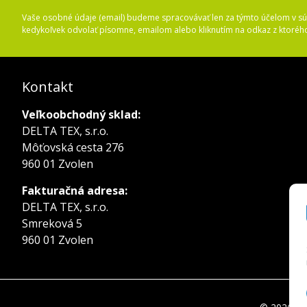
Vaše osobné údaje (email) budeme spracovávať len za týmto účelom v súl
kedykoľvek odvolať písomne, emailom alebo kliknutím na odkaz z ktoréh
Kontakt
Veľkoobchodný sklad:
DELTA TEX, s.r.o.
Môťovská cesta 276
960 01 Zvolen
Fakturačná adresa:
DELTA TEX, s.r.o.
Smreková 5
960 01 Zvolen