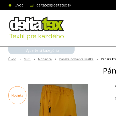
Úvod
deltatex@deltatex.sk
Vyberte si kategóriu
Úvod
Muži
Nohavice
Pánske nohavice krátke
Pánske kr
Pán
Novinka
O