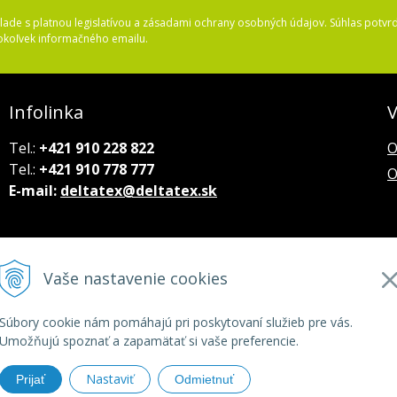
ade s platnou legislatívou a zásadami ochrany osobných údajov. Súhlas potvrd
okoľvek informačného emailu.
Infolinka
V
Tel.:
+421 910 228 822
O
Tel.:
+421 910 778 777
O
E-mail:
deltatex@deltatex.sk
Vaše nastavenie cookies
Súbory cookie nám pomáhajú pri poskytovaní služieb pre vás.
Umožňujú spoznať a zapamätať si vaše preferencie.
Nastaviť
Prijať
Odmietnuť