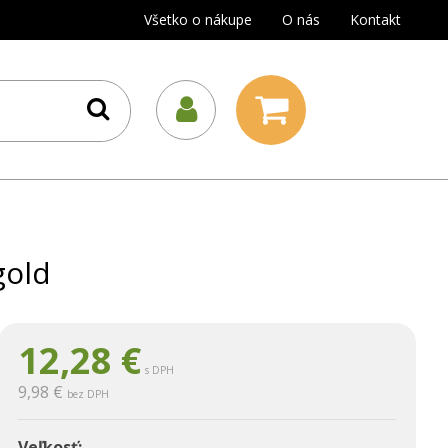
Všetko o nákupe
O nás
Kontakt
gold
12,28
€
s DPH
9,98 €
bez DPH
Veľkosť: