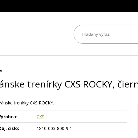
ne
ánske trenírky CXS ROCKY, čier
Pánske trenírky CXS ROCKY.
Výrobca:
CXS
bj. čislo:
1810-003-800-92