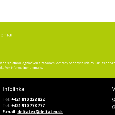
 email
ade s platnou legislatívou a zásadami ochrany osobných údajov. Súhlas potvrd
okoľvek informačného emailu.
Infolinka
V
Tel.:
+421 910 228 822
O
Tel.:
+421 910 778 777
O
E-mail:
deltatex@deltatex.sk