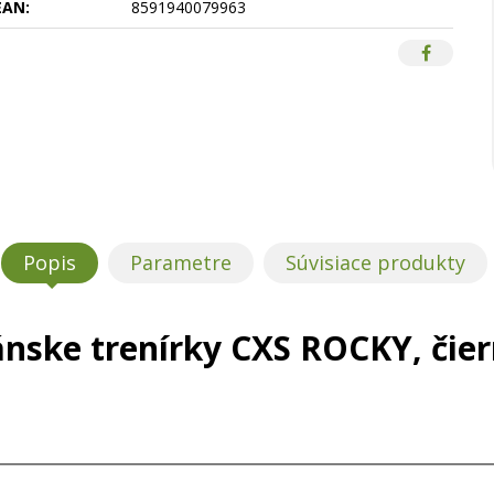
EAN:
8591940079963
Popis
Parametre
Súvisiace produkty
nske trenírky CXS ROCKY, čie