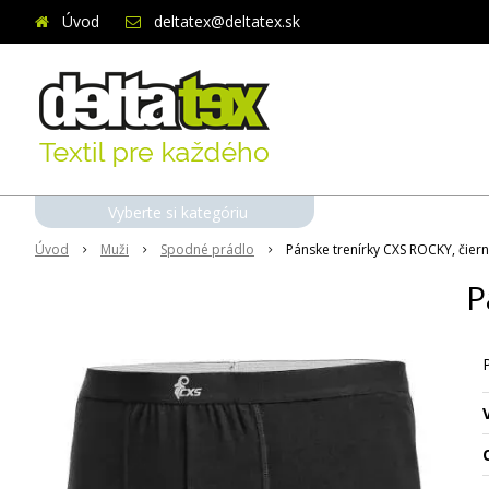
Úvod
deltatex@deltatex.sk
Vyberte si kategóriu
Úvod
Muži
Spodné prádlo
Pánske trenírky CXS ROCKY, čier
P
O