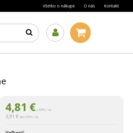
Všetko o nákupe
O nás
Kontakt
ne
4,81
€
s DPH / ks
3,91 €
bez DPH / ks
Veľkosť: