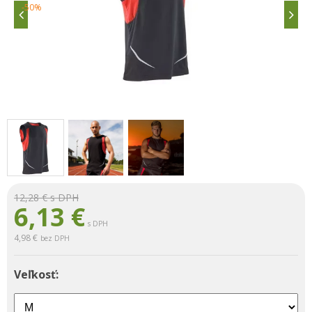
-50%
12,28 €
s DPH
6,13
€
s DPH
4,98 €
bez DPH
Veľkosť: