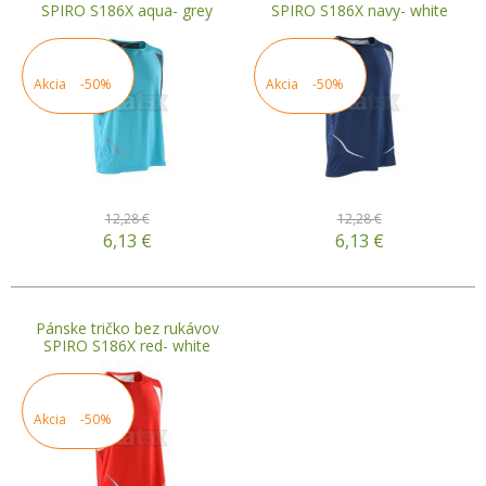
SPIRO S186X aqua- grey
SPIRO S186X navy- white
Akcia
-50%
Akcia
-50%
12,28 €
12,28 €
6,13
€
6,13
€
Pánske tričko bez rukávov
SPIRO S186X red- white
Akcia
-50%