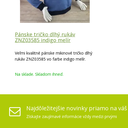
Pánske tričko dlhý rukáv
ZNZ03585 indigo melír
Veľmi kvalitné pánske mikinové tričko dlhý
rukáv ZNZ03585 vo farbe indigo melír.
Na sklade. Skladom ihneď.
Najdôležitejšie novinky priamo na váš
Získajte zaujímavé informácie vždy medzi prvými