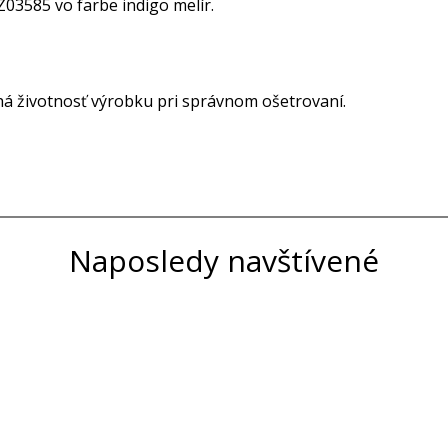
Z03585 vo farbe indigo melír.
á životnosť výrobku pri správnom ošetrovaní.
Naposledy navštívené