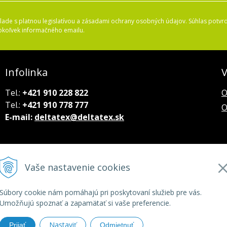
ade s platnou legislatívou a zásadami ochrany osobných údajov. Súhlas potvrd
okoľvek informačného emailu.
Infolinka
V
Tel.:
+421 910 228 822
O
Tel.:
+421 910 778 777
O
E-mail:
deltatex@deltatex.sk
Vaše nastavenie cookies
Súbory cookie nám pomáhajú pri poskytovaní služieb pre vás.
Umožňujú spoznať a zapamätať si vaše preferencie.
Nastaviť
Prijať
Odmietnuť