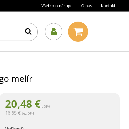
Všetko o nákupe
O nás
Kontakt
go melír
20,48
€
s DPH
16,65 €
bez DPH
Veľkosť: