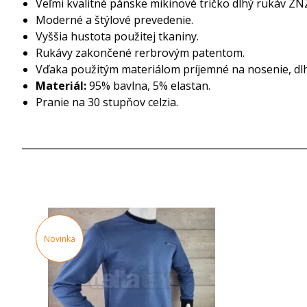
Veľmi kvalitné pánske mikinové tričko dlhý rukáv ZN
Moderné a štýlové prevedenie.
Vyššia hustota použitej tkaniny.
Rukávy zakončené rerbrovým patentom.
Vďaka použitým materiálom príjemné na nosenie, dlh
Materiál:
95% bavlna, 5% elastan.
Pranie na 30 stupňov celzia.
Novinka