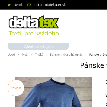
Úvod
deltatex@deltatex.sk
Vyberte si kategóriu
Úvod
Muži
Tričká
Pánske tričká dlhý rukáv
Pánske tričk
Pánske 
f
Novinka
O