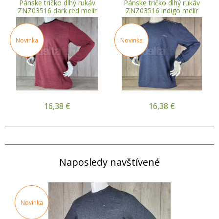
Pánske tričko dlhý rukáv
Pánske tričko dlhý rukáv
ZNZ03516 dark red melír
ZNZ03516 indigo melír
Novinka
Novinka
16,38
€
16,38
€
Naposledy navštívené
Novinka