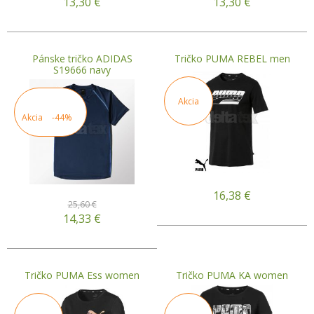
13,30
€
13,30
€
Pánske tričko ADIDAS
Tričko PUMA REBEL men
S19666 navy
Akcia
Akcia
-44%
16,38
€
25,60 €
14,33
€
Tričko PUMA Ess women
Tričko PUMA KA women