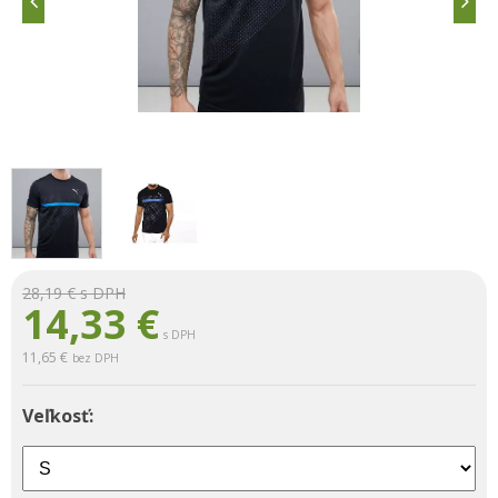
28,19 €
s DPH
14,33
€
s DPH
11,65 €
bez DPH
Veľkosť: