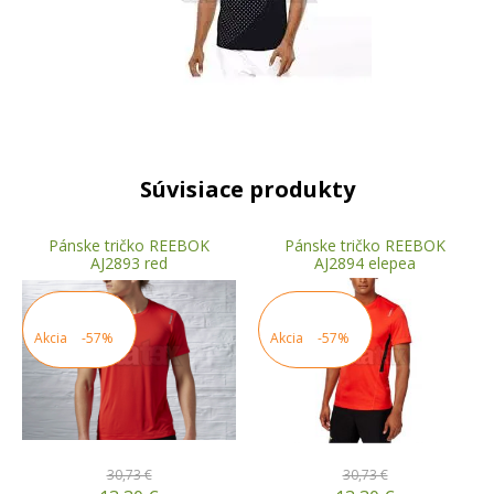
Súvisiace produkty
Pánske tričko REEBOK
Pánske tričko REEBOK
AJ2893 red
AJ2894 elepea
Akcia
-57%
Akcia
-57%
30,73 €
30,73 €