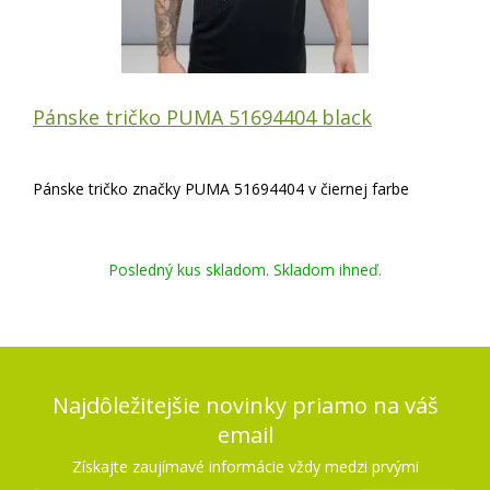
Pánske tričko PUMA 51694404 black
Pánske tričko značky PUMA 51694404 v čiernej farbe
Posledný kus skladom. Skladom ihneď.
Najdôležitejšie novinky priamo na váš
email
Získajte zaujímavé informácie vždy medzi prvými