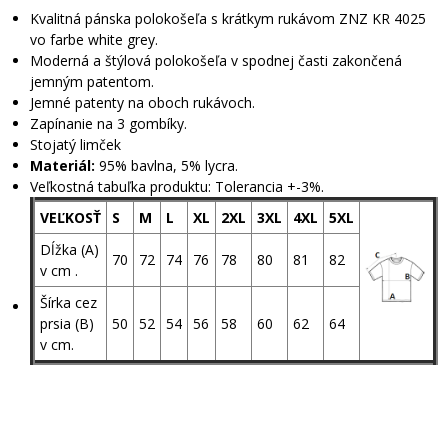
Kvalitná pánska polokošeľa s krátkym rukávom ZNZ KR 4025
vo farbe white grey.
Moderná a štýlová polokošeľa v spodnej časti zakončená
jemným patentom.
Jemné patenty na oboch rukávoch.
Zapínanie na 3 gombíky.
Stojatý limček
Materiál:
95% bavlna, 5% lycra.
Veľkostná tabuľka produktu: Tolerancia +-3%.
VEĽKOSŤ
S
M
L
XL
2XL
3XL
4XL
5XL
Dĺžka (A)
70
72
74
76
78
80
81
82
v cm .
Šírka cez
prsia (B)
50
52
54
56
58
60
62
64
v cm.