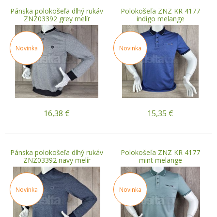
Pánska polokošeľa dlhý rukáv
Polokošeľa ZNZ KR 4177
ZNZ03392 grey melír
indigo melange
Novinka
Novinka
16,38
€
15,35
€
Pánska polokošeľa dlhý rukáv
Polokošeľa ZNZ KR 4177
ZNZ03392 navy melír
mint melange
Novinka
Novinka