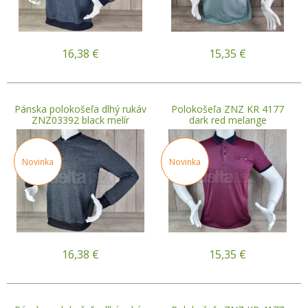
16,38
€
15,35
€
Pánska polokošeľa dlhý rukáv
Polokošeľa ZNZ KR 4177
ZNZ03392 black melír
dark red melange
Novinka
Novinka
16,38
€
15,35
€