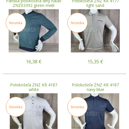
Pánska polokošeľa dlhý rukáv
Polokošeľa ZNZ KR 4177
ZNZ03392 green melír
light sand
Novinka
Novinka
16,38
€
15,35
€
Polokošeľa ZNZ KR 4187
Polokošeľa ZNZ KR 4187
white
navy blue
Novinka
Novinka