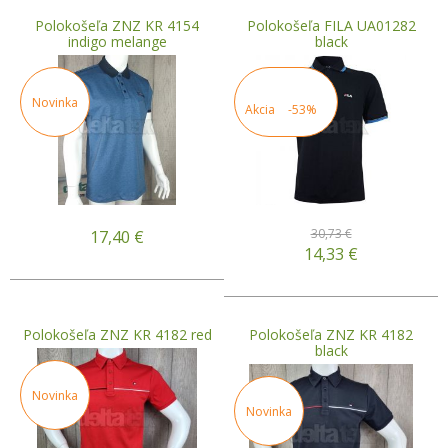
Polokošeľa ZNZ KR 4154
Polokošeľa FILA UA01282
indigo melange
black
Novinka
Akcia
-53%
30,73 €
17,40
€
14,33
€
Polokošeľa ZNZ KR 4182 red
Polokošeľa ZNZ KR 4182
black
Novinka
Novinka