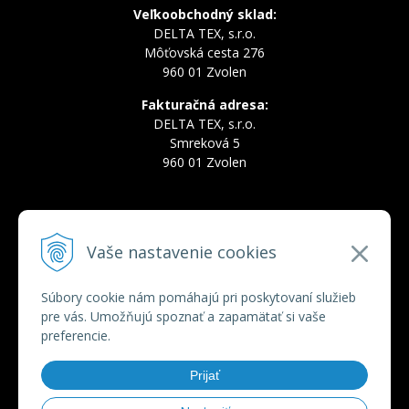
Veľkoobchodný sklad:
DELTA TEX, s.r.o.
Môťovská cesta 276
960 01 Zvolen
Fakturačná adresa:
DELTA TEX, s.r.o.
Smreková 5
960 01 Zvolen
INFOLINKA
Vaše nastavenie cookies
Tel.:
+421 910 228 822
Tel.:
+421 910 778 777
E-mail:
deltatex@deltatex.sk
Súbory cookie nám pomáhajú pri poskytovaní služieb
pre vás. Umožňujú spoznať a zapamätať si vaše
preferencie.
VŠETKO O NÁKUPE
Prijať
Obchodné podmienky