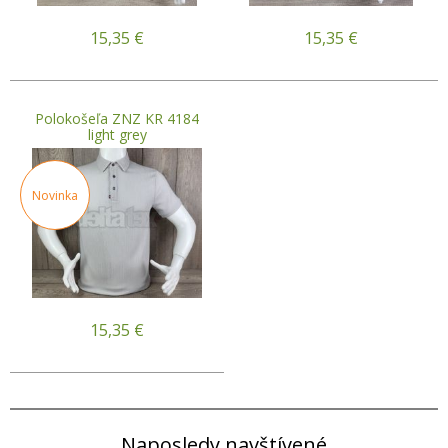
15,35
€
15,35
€
Polokošeľa ZNZ KR 4184
light grey
Novinka
15,35
€
Naposledy navštívené